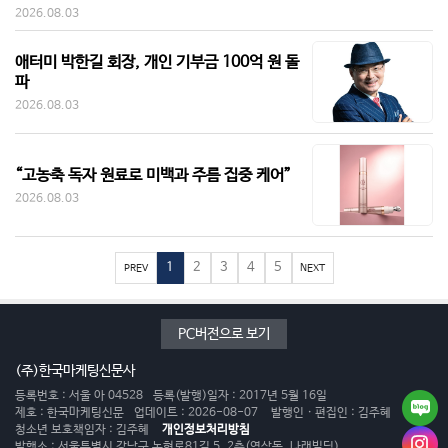
2026.08.03
애터미 박한길 회장, 개인 기부금 100억 원 돌
파
2026.08.03
“고농축 독자 원료로 미백과 주름 집중 케어”
2026.08.03
1
2
3
4
5
PREV
NEXT
PC버전으로 보기
(주)한국마케팅신문사
등록번호 : 서울 아 04528
등록(발행)일자 : 2017년 5월 16일
제호 : 한국마케팅신문
업데이트 : 2026-08-07
발행인 · 편집인 : 김주혜
청소년 보호책임자 : 김주혜
개인정보처리방침
발행소 : 서울특별시 강남구 논현로81길 5, 2층(역삼동, 나래빌딩)