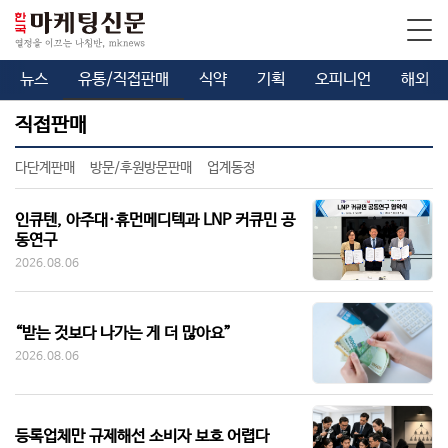
뉴스
유통/직접판매
식약
기획
오피니언
해외
직접판매
다단계판매
방문/후원방문판매
업계동정
인큐텐, 아주대·휴먼메디텍과 LNP 커큐민 공
동연구
2026.08.06
“받는 것보다 나가는 게 더 많아요”
2026.08.06
등록업체만 규제해선 소비자 보호 어렵다