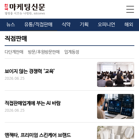
뉴스
유통/직접판매
식약
기획
오피니언
해외
직접판매
다단계판매
방문/후원방문판매
업계동정
보이지 않는 경쟁력 ‘교육’
2026.06.25
직접판매업계에 부는 AI 바람
2026.06.25
엔잭타, 프리미엄 스킨케어 브랜드