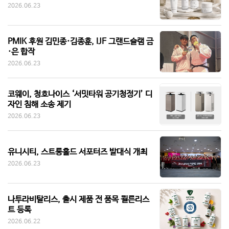
2026.06.23
PMIK 후원 김민종·김종훈, IJF 그랜드슬램 금
·은 합작
2026.06.23
코웨이, 청호나이스 ‘서밋타워 공기청정기’ 디
자인 침해 소송 제기
2026.06.23
유니시티, 스트롱홀드 서포터즈 발대식 개최
2026.06.23
나투라비탈리스, 출시 제품 전 품목 쾰른리스
트 등록
2026.06.22