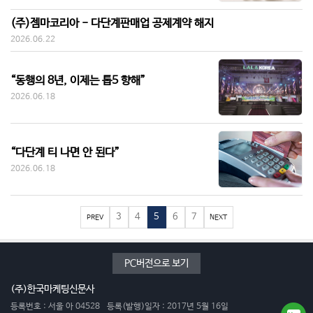
(주)젬마코리아 - 다단계판매업 공제계약 해지
2026.06.22
“동행의 8년, 이제는 톱5 향해”
2026.06.18
“다단계 티 나면 안 된다”
2026.06.18
3
4
5
6
7
PREV
NEXT
PC버전으로 보기
(주)한국마케팅신문사
등록번호 : 서울 아 04528
등록(발행)일자 : 2017년 5월 16일