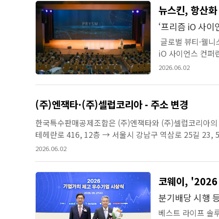
뉴스킨, 항산화
‘프리즘 iO 사
글로벌 뷰티·웰니스
iO 사이언스 컨퍼
최된 이번 컨퍼런스에
2026.06.02
(주)엔잭타·(주)셀럽코리아 - 주소 변경
한국특수판매공제조합은 (주)엔잭타와 (주)셀럽코리아의 주
테헤란로 416, 12층 → 서울시 강남구 역삼로 25길 23, 
511, 엘217호 → 서울시 강남구 봉은사로 44길 58, 5층 5
2026.06.02
코웨이, '202
분
베스트 라이프 솔루