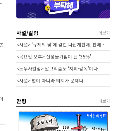
로
사설/칼럼
더보기
<사설> ‘규제의 덫’에 갇힌 다단계판매, 판매원 보호 시급하다
 공
지
<목요일 오후> 신성불가침이 된 ‘35%’
<노무사칼럼> 알고리즘도 ‘지휘·감독’이다
<사설> 법이 아니라 의지가 문제다
이
만평
더보기
환