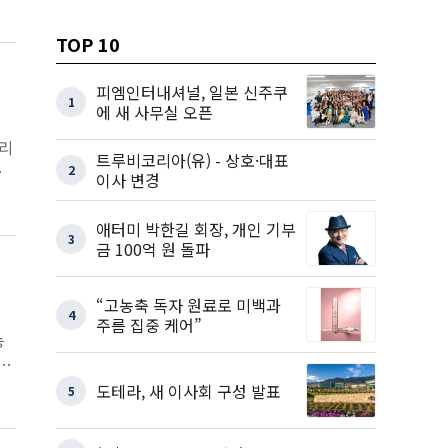
TOP 10
피엠인터내셔널, 일본 신주쿠
1
에 새 사무실 오픈
필리
트루비코리아(유) - 상호·대표
램
2
이사 변경
애터미 박한길 회장, 개인 기부
3
금 100억 원 돌파
“고농축 독자 원료로 미백과
4
주름 집중 케어”
능
주
도테라, 새 이사회 구성 발표
5