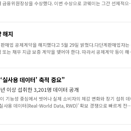
며 금융위원장상을 수상했다. 이번 수상으로 코웨이는 그간 선제적으
제고 및 주주 친...
 해지
매업 공제계약을 해지했다고 5월 29일 밝혔다.​다단계판매업자는
또는 채무 지급 보증 계약을 맺어야 한다. 따라서 공제계약 등이 해
서울시 서초구 반포대로22길 37, 5층- 공제계약 해...
‘실사용 데이터’ 축적 중요”
년 이상 섭취한 3,201명 데이터 공개
이 기능성 중심에서 벗어나 실제 소비자의 체감 변화와 장기 섭취 데
사용 데이터(Real-World Data, RWD)’ 확보 경쟁으로 빠르게 전
는 원료 기능성뿐 아...