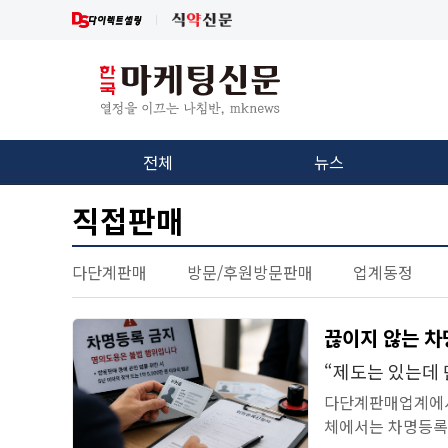
전체
뉴스
직접판매
다단계판매
방문/후원방문판매
업계동정
끊이지 않는 
“제도는 있는데
다단계판매업계에서
체에서는 차명등록