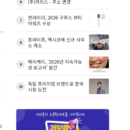
(주)카리스 - 주소 변경
6
썬라이더, 2026 구루스 뷰티
7
어워즈 수상
 개
포라이프, 멕시코에 신규 사무
8
소 개소
메리케이, ‘2026년 지속가능
9
성 보고서’ 발간
로
독일 프리미엄 브랜드로 한국
10
시장 도전
우