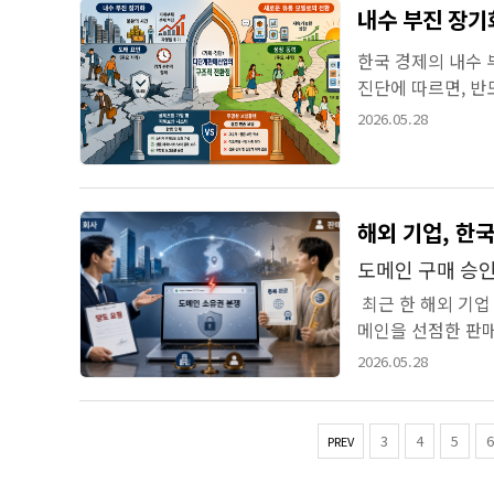
내수 부진 장
한국 경제의 내수
진단에 따르면, 반
그 온기가 국내 소비 
2026.05.28
도메인 구매 승인
최근 한 해외 기업
메인을 선점한 판매
메인 소유자인 B 씨
2026.05.28
3
4
5
6
PREV