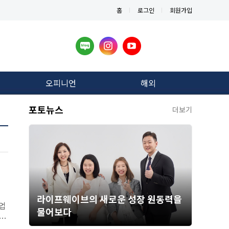
홈
로그인
회원가입
오피니언
해외
포토뉴스
더보기
라이프웨이브의 새로운 성장 원동력을
업
물어보다
리