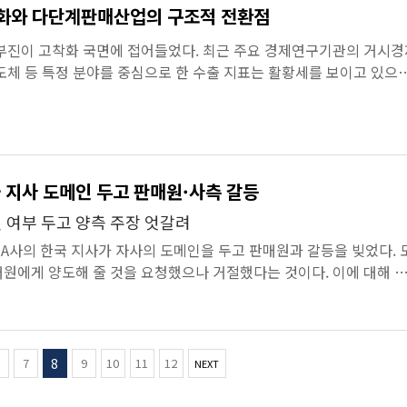
기화와 다단계판매산업의 구조적 전환점
 부진이 고착화 국면에 접어들었다. 최근 주요 경제연구기관의 거시경
도체 등 특정 분야를 중심으로 한 수출 지표는 활황세를 보이고 있으
및 투자 등 실...
해외 기업, 한국 지사 도메인 두고 판매원·사측 갈등
 여부 두고 양측 주장 엇갈려
 A사의 한국 지사가 자사의 도메인을 두고 판매원과 갈등을 빚었다. 
원에게 양도해 줄 것을 요청했으나 거절했다는 것이다. 이에 대해 
는 “스폰서를...
(
7
8
9
10
11
12
NEXT
c