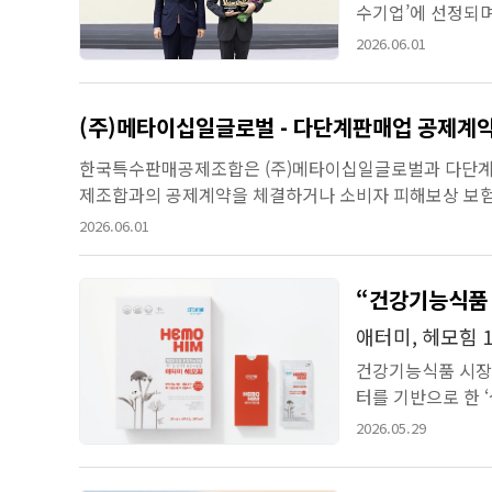
수기업’에 선정되
추진해 온 기업가치 
2026.06.01
(주)메타이십일글로벌 - 다단계판매업 공제계약
한국특수판매공제조합은 (주)메타이십일글로벌과 다단계판
제조합과의 공제계약을 체결하거나 소비자 피해보상 보험 
된 업체는 정상적인 다단계판매영업을 할 수 없다. - 주소: 
2026.06.01
“건강기능식품 
애터미, 헤모힘 1
건강기능식품 시장
터를 기반으로 한 ‘실
되고 있다.업계에서
2026.05.29