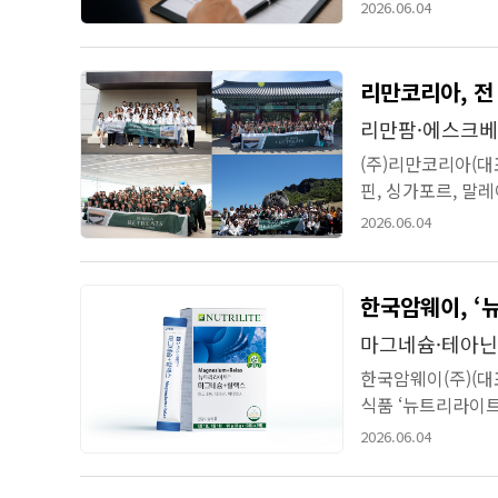
실태가 다시 수면 위
2026.06.04
리만코리아, 전
리만팜·에스크베
(주)리만코리아(대표
핀, 싱가포르, 말
을 진행했다고 6월 4
2026.06.04
한국암웨이, ‘
마그네슘·테아닌·
한국암웨이(주)(대
식품 ‘뉴트리라이트
요 이슈로 자리 잡으면
2026.06.04