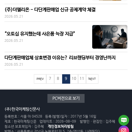
(주)더엘리온 - 다단계판매업 신규 공제계약 체결
2026.05.21
“오토십 유지했는데 사은품 늑장 지급”
2026.05.21
다단계판매업체 상호변경 이유는? 리브랜딩부터 경영난까지
2026.05.21
7
8
9
10
11
PREV
NEXT
PC버전으로 보기
(주)한국마케팅신문사
등록번호 : 서울 아 04528
등록(발행)일자 : 2017년 5월 16일
제호 : 한국마케팅신문
업데이트 : 2026-08-09
발행인 · 편집인 : 김주혜
청소년 보호책임자 : 김주혜
개인정보처리방침
발행소 : 서울특별시 강남구 논현로81길 5, 2층(역삼동, 나래빌딩)