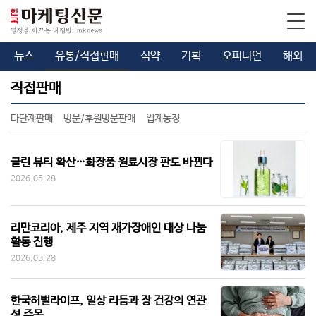
뉴스
유통/직접판매
식약
기획
오피니언
해외
직접판매
다단계판매
방문/후원방문판매
업계동정
클린 뷰티 확산…화장품 원료시장 판도 바뀐다
2026.05.28
리만코리아, 제주 지역 재가장애인 대상 나눔
활동 진행
2026.05.28
한국허벌라이프, 일상 리듬과 장 건강의 연관
성 주목