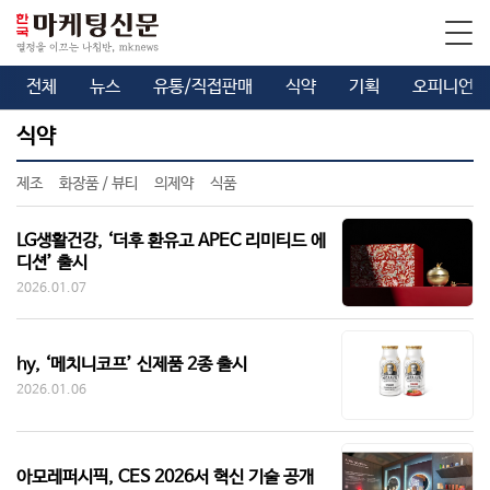
전체
뉴스
유통/직접판매
식약
기획
오피니언
식약
제조
화장품 / 뷰티
의제약
식품
LG생활건강, ‘더후 환유고 APEC 리미티드 에
디션’ 출시
2026.01.07
hy, ‘메치니코프’ 신제품 2종 출시
2026.01.06
아모레퍼시픽, CES 2026서 혁신 기술 공개