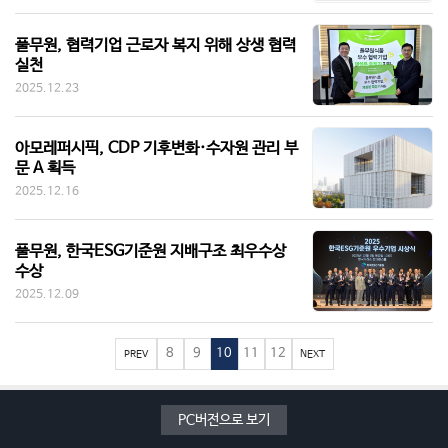
풀무원, 협력기업 근로자 복지 위해 상생 협력
실천
2025.12.23
아모레퍼시픽, CDP 기후변화·수자원 관리 부
문 A 획득
2025.12.16
풀무원, 한국ESG기준원 지배구조 최우수상
수상
2025.12.09
8
9
10
11
12
PREV
NEXT
PC버전으로 보기