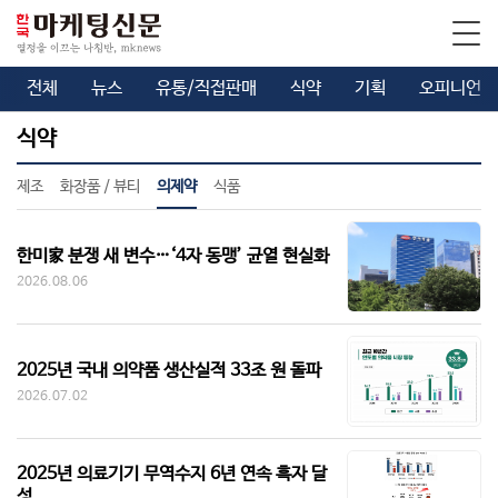
전체
뉴스
유통/직접판매
식약
기획
오피니언
식약
제조
화장품 / 뷰티
의제약
식품
한미家 분쟁 새 변수…‘4자 동맹’ 균열 현실화
2026.08.06
2025년 국내 의약품 생산실적 33조 원 돌파
2026.07.02
2025년 의료기기 무역수지 6년 연속 흑자 달
성