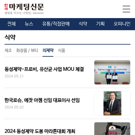
전체
뉴스
유통/직접판매
식약
기획
오피니언
식약
제조
화장품 / 뷰티
의제약
식품
동성제약-프로비, 유산균 사업 MOU 체결
2024.05.21
한국로슈, 에잣 아젬 신임 대표이사 선임
2024.05.02
2024 동성제약 도봉 마라톤대회 개최