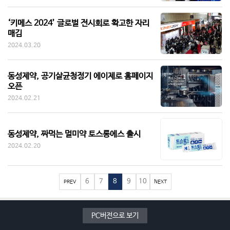
‘키메스 2024’ 글로벌 전시회로 확고한 자리
매김
2024.03.20
동성제약, 공기살균청정기 에이제로 홈페이지
오픈
2024.02.21
동성제약, 짜먹는 멀미약 토스롱에스 출시
2024.02.20
6
7
8
9
10
PREV
NEXT
PC버전으로 보기