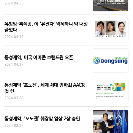
2024.04.25
유방암·흑색종, 이 ‘유전자’ 억제하니 약 내성
줄었다
2024.04.19
동성제약, 미국 아마존 브랜드관 오픈
2024.04.17
동성제약 ‘포노젠’, 세계 최대 암학회 AACR
첫 선
2024.03.28
동성제약, ‘포노젠’ 췌장암 임상 2상 승인
2024.03.27