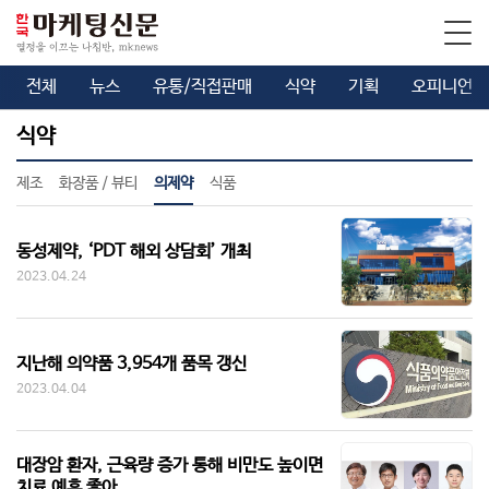
전체
뉴스
유통/직접판매
식약
기획
오피니언
식약
제조
화장품 / 뷰티
의제약
식품
동성제약, ‘PDT 해외 상담회’ 개최
2023.04.24
지난해 의약품 3,954개 품목 갱신
2023.04.04
대장암 환자, 근육량 증가 통해 비만도 높이면
치료 예후 좋아