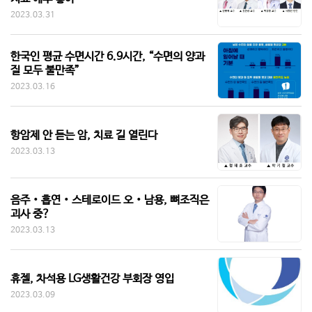
2023.03.31
한국인 평균 수면시간 6.9시간, “수면의 양과
질 모두 불만족”
2023.03.16
항암제 안 듣는 암, 치료 길 열린다
2023.03.13
음주‧흡연‧스테로이드 오‧남용, 뼈조직은
괴사 중?
2023.03.13
휴젤, 차석용 LG생활건강 부회장 영입
2023.03.09