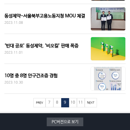
동성제약-서울북부고용노동지청 MOU 체결
2023.11.08
‘빈대 공포’ 동성제약, ‘비오킬’ 판매 폭증
2023.11.01
10명 중 8명 안구건조증 경험
2023.10.30
7
8
9
10
11
PREV
NEXT
PC버전으로 보기