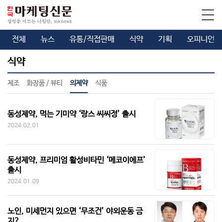
전체
뉴스
유통/직접판매
식약
기획
오피니언
식약
제조
화장품 / 뷰티
의제약
식품
동성제약, 먹는 기미약 ‘랑스 씨씨정’ 출시
2024.02.01
동성제약, 프리미엄 활성비타민 ‘메코이에프’
출시
2024.01.09
노인, 미세먼지 있으면 ‘무조건’ 야외운동 금
지?