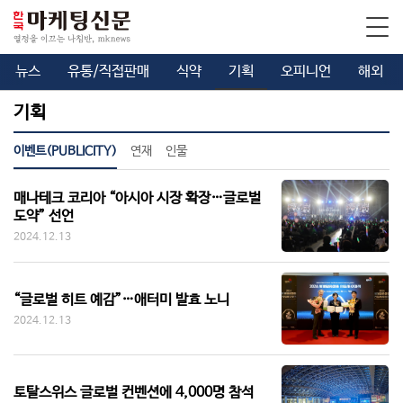
뉴스
유통/직접판매
식약
기획
오피니언
해외
기획
이벤트(PUBLICITY)
연재
인물
매나테크 코리아 “아시아 시장 확장…글로벌
도약” 선언
2024.12.13
“글로벌 히트 예감”…애터미 발효 노니
2024.12.13
토탈스위스 글로벌 컨벤션에 4,000명 참석