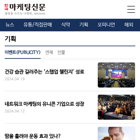
뉴스
유통/직접판매
식약
기획
오피니언
해외
기획
이벤트(PUBLICITY)
연재
인물
건강 습관 길러주는 ‘스텝업 챌린지’ 성료
2024.04.19
네트워크 마케팅의 유니콘 기업으로 성장
2024.04.12
땀을 흘려야 운동 효과 있나?