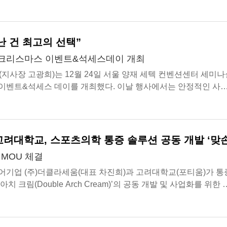
000명 참관객(2025 기준)이 방문...
난 건 최고의 선택”
 크리스마스 이벤트&석세스데이 개최
(지사장 고광희)는 12월 24일 서울 양재 세텍 컨벤션센터 세미나
이벤트&석세스 데이를 개최했다. 이날 행사에서는 안정적인 사
025년 한 해를 마무리한 포...
려대학교, 스포츠의학 통증 솔루션 공동 개발 ‘맞손
 MOU 체결
기업 (주)더클라세움(대표 차진희)과 고려대학교(포티움)가 통
치 크림(Double Arch Cream)’의 공동 개발 및 사업화를 위한 
결했다. 이번 협약은 스...