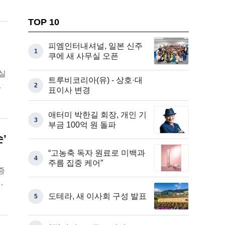
TOP 10
피엠인터내셔널, 일본 신주
1
쿠에 새 사무실 오픈
실
트루비코리아(유) - 상호·대
업
2
표이사 변경
애터미 박한길 회장, 개인 기
3
부금 100억 원 돌파
’
“고농축 독자 원료로 미백과
4
주름 집중 케어”
증
업
도테라, 새 이사회 구성 발표
5