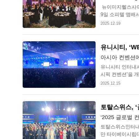
뉴이미지헬스사이언
9일 소피텔 앰배서더
2025’를 성대하게 
2025.12.19
유니시티, ‘WE
아시아 컨벤션에
유니시티 인터내셔널
시픽 컨벤션’을 
규모 글로벌 행사로,
2025.12.15
토탈스위스, 
‘2025 글로벌
토탈스위스인터내셔널
만 타이베이시립대