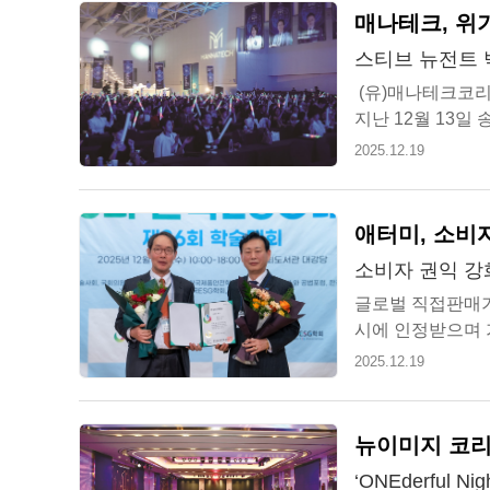
매나테크, 위
스티브 뉴전트 
(유)매나테크코리아(
지난 12월 13일
궈낸 사업자들을 격
2025.12.19
애터미, 소비
소비자 권익 강
글로벌 직접판매기
시에 인정받으며 
상’, ‘한국ESG학회
2025.12.19
뉴이미지 코리
‘ONEderful 