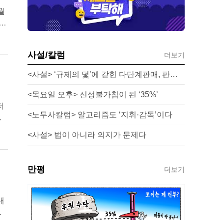
월
t
사설/칼럼
더보기
<사설> ‘규제의 덫’에 갇힌 다단계판매, 판매원 보호 시급하다
<목요일 오후> 신성불가침이 된 ‘35%’
퍼
<노무사칼럼> 알고리즘도 ‘지휘·감독’이다
대
<사설> 법이 아니라 의지가 문제다
만평
더보기
대
사