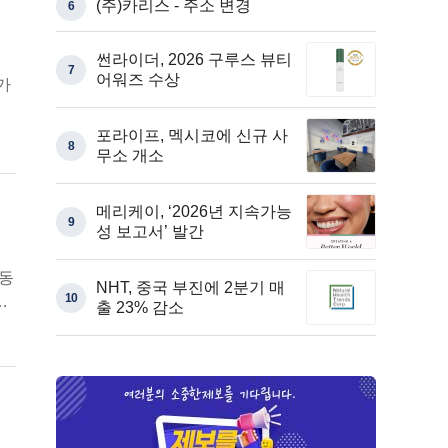
(주)카리스 - 주소 변경
6
썬라이더, 2026 구루스 뷰티
7
어워즈 수상
’가
일
포라이프, 멕시코에 신규 사
8
무소 개소
메리케이, ‘2026년 지속가능
9
성 보고서’ 발간
 동
NHT, 중국 부진에 2분기 매
10
대
출 23% 감소