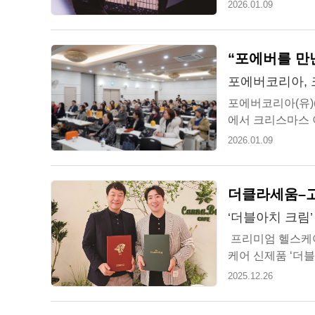
전시기업, 13만 5,
2026.01.09
“포에버를 만
포에버코리아,
포에버코리아(유)
에서 크리스마스 
기반을 바탕으로 2
2026.01.09
더클라세움–고
‘더블아치 크림’
프리미엄 헬스케어
케어 신제품 ‘더블아
무협약(MOU)을 체
2025.12.26