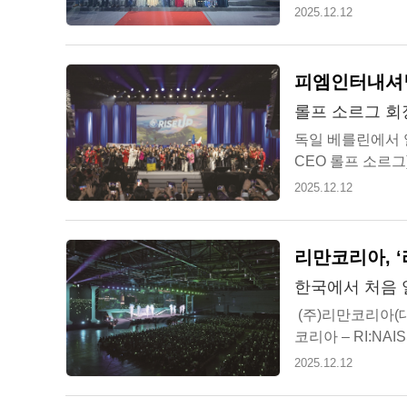
에는 대만을 비롯해
2025.12.12
피엠인터내셔널
롤프 소르그 회장
독일 베를린에서 열
CEO 롤프 소르그)
Basketball)과
2025.12.12
리만코리아, 
한국에서 처음 
(주)리만코리아(대
코리아 – RI:N
라는 역사적 순간을
2025.12.12