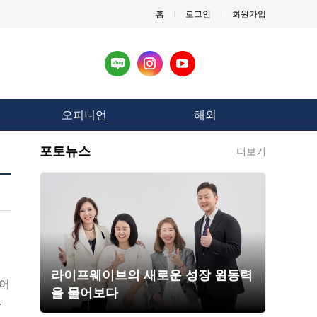
홈
로그인
회원가입
오피니언
해외
포토뉴스
더보기
라이프웨이브의 새로운 성장 원동력
디어
을 물어보다
개