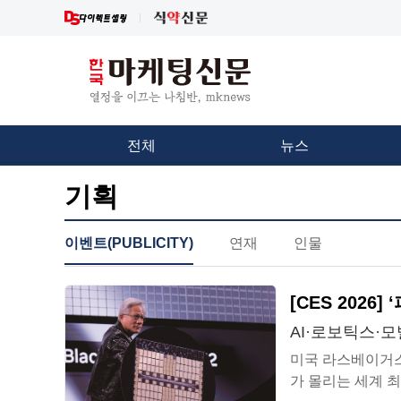
전체
뉴스
기획
이벤트(PUBLICITY)
연재
인물
[CES 2026
AI·로보틱스·
미국 라스베이거스
가 몰리는 세계 최대