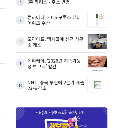
(주)카리스 - 주소 변경
6
썬라이더, 2026 구루스 뷰티
7
어워즈 수상
포라이프, 멕시코에 신규 사무
8
소 개소
메리케이, ‘2026년 지속가능
9
성 보고서’ 발간
NHT, 중국 부진에 2분기 매출
을
10
23% 감소
세