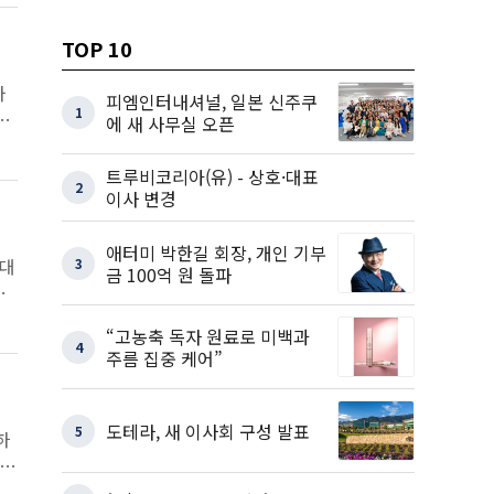
TOP 10
하
피엠인터내셔널, 일본 신주쿠
1
에 새 사무실 오픈
트루비코리아(유) - 상호·대표
2
이사 변경
애터미 박한길 회장, 개인 기부
 대
3
금 100억 원 돌파
식
“고농축 독자 원료로 미백과
4
주름 집중 케어”
도테라, 새 이사회 구성 발표
5
하
자들