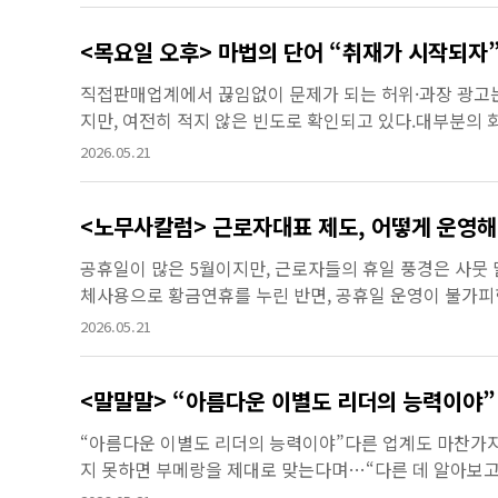
<목요일 오후> 마법의 단어 “취재가 시작되자
직접판매업계에서 끊임없이 문제가 되는 허위·과장 광고는
지만, 여전히 적지 않은 빈도로 확인되고 있다.대부분의
진행한다고 말한다. 그러나 정작 회사가 스스로 관련 법규
2026.05.21
<노무사칼럼> 근로자대표 제도, 어떻게 운영
공휴일이 많은 5월이지만, 근로자들의 휴일 풍경은 사뭇 
체사용으로 황금연휴를 누린 반면, 공휴일 운영이 불가피
을 택했다. 이렇듯 사업장마다 휴일과 휴가를 유연하게 운
2026.05.21
<말말말> “아름다운 이별도 리더의 능력이야”
“아름다운 이별도 리더의 능력이야”다른 업계도 마찬가
지 못하면 부메랑을 제대로 맞는다며…“다른 데 알아보고
이 등록업체 이곳저곳을 배회하고 있다며…“업체 구조조