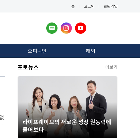
홈
로그인
회원가입
오피니언
해외
포토뉴스
더보기
 없
라이프웨이브의 새로운 성장 원동력에
는
물어보다