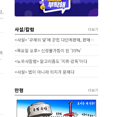
고,
사설/칼럼
더보기
<사설> ‘규제의 덫’에 갇힌 다단계판매, 판매원 보호 시급하다
<목요일 오후> 신성불가침이 된 ‘35%’
역
빠
<노무사칼럼> 알고리즘도 ‘지휘·감독’이다
<사설> 법이 아니라 의지가 문제다
만평
더보기
기
종료