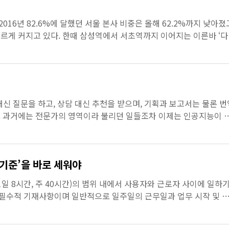
016년 82.6%에 달했던 서울 본사 비중은 올해 62.2%까지 낮아졌
르게 커지고 있다. 한때 삼성역에서 서초역까지 이어지는 이른바 ‘다
나실과 화려한 사무실은 곧 기업의 규모와 신뢰를 의미했고, 강...
대신 질문을 하고, 상담 대신 추천을 받으며, 기획과 보고서는 물론 번
. 과거에는 전문가의 영역이라 불리던 일들조차 이제는 인공지능이 
에서 뒤처질 것이라 말하고, 산업은 AI 중심으로 재편되고 ...
시간 수당 산정의 ‘기준’을 바로 세워야
 8시간, 주 40시간)의 범위 내에서 사용자와 근로자 사이에 일하
 필수적 기재사항이며 일반적으로 일주일의 근무일과 업무 시작 및 
수당은 일급통상임금(시간급 금액에 1일의 소정근로시간을 곱한 ...