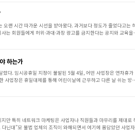
”
 오랜 시간 따가운 시선을 받아왔다. 과거보다 정도가 줄었다고는 
 회사는 회원들에게 허위·과대·과장 광고를 금지한다는 공지와 교육을
를 제대로 지키지 못하는 사례도 빈번하다. 회원들에게는 조심하...
해야 하는가
달랐다. 임시공휴일 지정이 불발된 5월 4일, 어떤 사업장은 연차휴가
한 사업장은 휴일대체를 통해 어린이날에 근무하고 다른 날 쉬는 방
용할 수 있었던 바탕에는 ‘근로자대표와의 서면합의’라는 중요...
지지만 특히 네트워크 마케팅은 사업자나 직원들과 마무리를 제대로 
 다닌대”모 불법 업체의 조직이 와해되면서 여기에 몸담았던 사업
정이겠죠?”업계가 체질 변화한다고 하는데 사실 이는 업체들의 구조