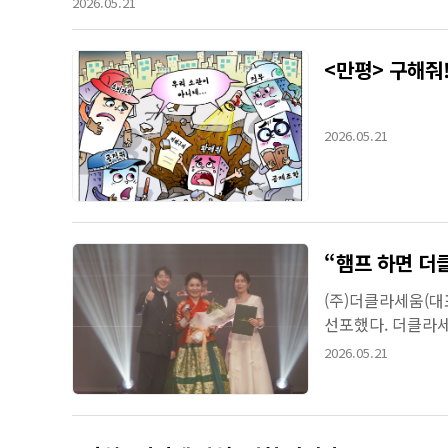
2026.05.21
조...
<만평> 구해줘!
2026.05.21
“햄프 하면 더
(주)더클라세움(대
선포했다. 더클라세
계로(Beyond Korea
2026.05.21