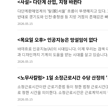
<사설> 다단계 산업, 지형 바뀐다
다단계판매업계의 ‘탈(脫)서울’ 흐름이 뚜렷해지고 있다. 2
반대로 경기도와 인천·충청권 등 지방 거점의 존재감은 빠
단계 밸리’는 업계의 상징과도 같은 공간이었다. 대형 세미
2026.05.15
<목요일 오후> 인공지능은 망설임이 없다
바야흐로 인공지능(AI)의 시대입니다. 이제 우리는 검색 
과 디자인까지 기계의 도움을 받는 시대를 살고 있습니다
르게 대체하고 있습니다. 기업은 AI를 도입하지 않으면 경쟁
2026.05.15
<노무사칼럼> 1일 소정근로
소정근로시간이란 근로기준법 등이 정한 법정 근로시간(1일
로 정한 시간을 의미한다. 소정근로시간은 근로계약서의
시각, 그리고 휴게시간이 함께 기재된다. 주휴수당과 연차
2026.05.15