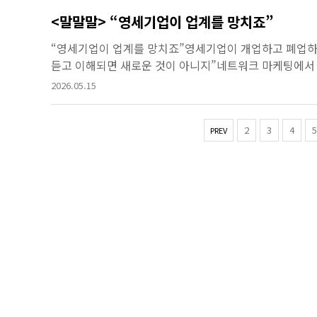
<말말말> “영세기업이 업계를 망치죠”
“영세기업이 업계를 망치죠”영세기업이 개업하고 폐업
듣고 이해되면 새로운 것이 아니지”네트워크 마케팅에서
들은 자신들이 쉽게 이해하는 것만 하려고 한다며…“상
2026.05.15
...
2
3
4
5
PREV