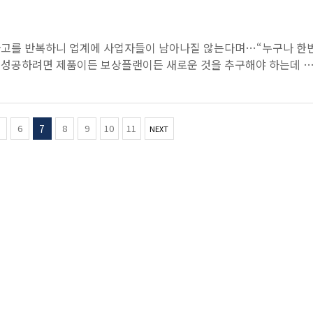
하고를 반복하니 업계에 사업자들이 남아나질 않는다며…“누구나 한
 성공하려면 제품이든 보상플랜이든 새로운 것을 추구해야 하는데 
식적으로 그러진 않죠”업계 관계자는 회사가 사업자에게 사측이 사용
(
6
7
8
9
10
11
NEXT
c
u
r
r
e
n
t
)