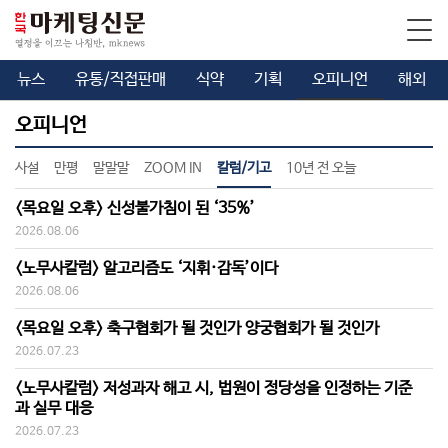
뉴스
유통/직접판매
식약
기획
오피니언
해외
오피니언
사설
만평
말말말
ZOOM IN
칼럼/기고
10년 전 오늘
<목요일 오후> 신성불가침이 된 ‘35%’
2026.08.06
<노무사칼럼> 알고리즘도 ‘지휘·감독’이다
2026.08.06
<목요일 오후> 축구협회가 될 것인가 양궁협회가 될 것인가
2026.07.23
<노무사칼럼> 저성과자 해고 시, 법원이 정당성을 인정하는 기준
과 실무 대응
2026.07.23