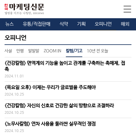
뉴스
유통/직접판매
식약
기획
오피니언
해외
오피니언
사설
만평
말말말
ZOOM IN
칼럼/기고
10년 전 오늘
<건강칼럼> 면역계의 기능을 높이고 관계를 구축하는 촉매제, 접
촉
2024.11.01
<목요일 오후> 이제는 우리가 글로벌을 주도해야
2024.10.25
<건강칼럼> 자신의 신호로 건강한 삶의 방향으로 조절하라
2024.10.25
<노무사칼럼> 연차 사용을 둘러싼 실무적인 쟁점
2024.10.25