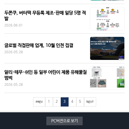
두쫀쿠, 버터떡 무등록 제조·판매 일당 5명 적
발
2026.06.01
글로벌 직접판매 업계, 10월 인천 집결
2026.05.28
알리·테무·쉬인 등 일부 어린이 제품 유해물질
범벅
2026.05.28
1
2
3
4
5
PREV
NEXT
PC버전으로 보기