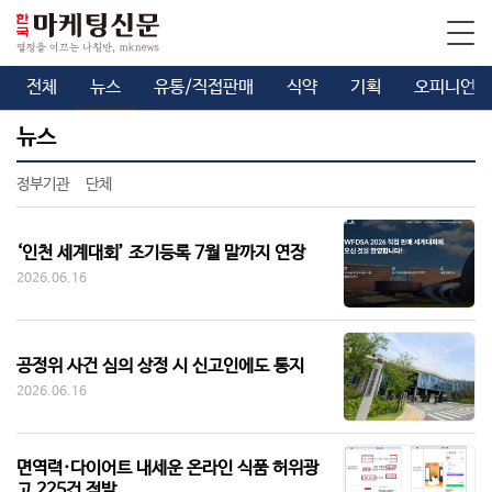
전체
뉴스
유통/직접판매
식약
기획
오피니언
뉴스
정부기관
단체
‘인천 세계대회’ 조기등록 7월 말까지 연장
2026.06.16
공정위 사건 심의 상정 시 신고인에도 통지
2026.06.16
면역력·다이어트 내세운 온라인 식품 허위광
고 225건 적발