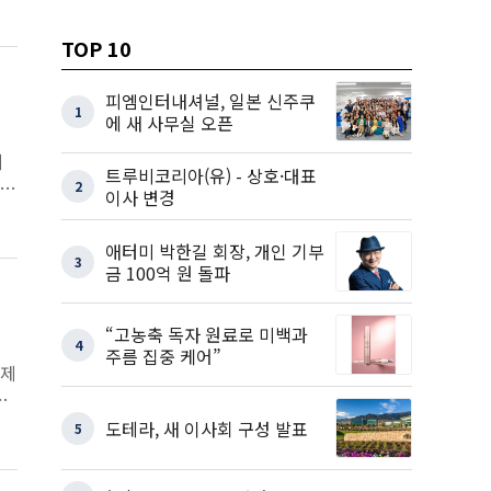
TOP 10
피엠인터내셔널, 일본 신주쿠
1
에 새 사무실 오픈
제
트루비코리아(유) - 상호·대표
2
이사 변경
애터미 박한길 회장, 개인 기부
3
금 100억 원 돌파
“고농축 독자 원료로 미백과
4
주름 집중 케어”
‘제
밝
도테라, 새 이사회 구성 발표
5