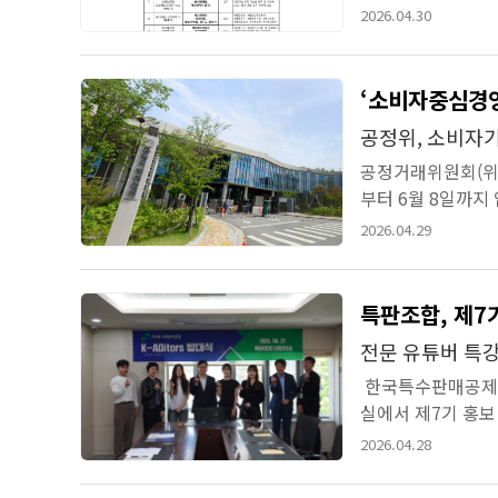
집중 점검한 결과, 법
2026.04.30
‘소비자중심경영
공정위, 소비자
공정거래위원회(위원
부터 6월 8일까지
자 지정 제도를 법 
2026.04.29
특판조합, 제7
전문 유튜버 특강
한국특수판매공제조합
실에서 제7기 홍보
터 4월 14일까지 청년
2026.04.28