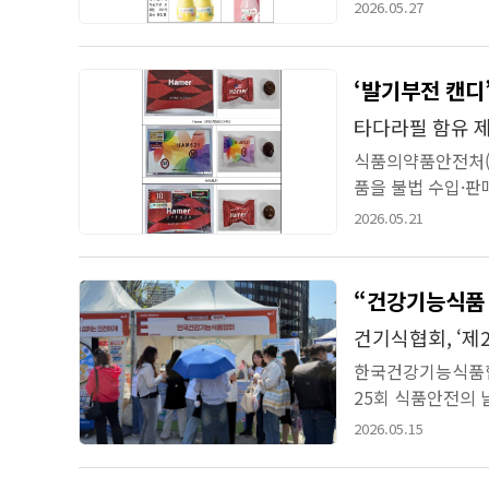
물을 점검하여 95
2026.05.27
‘발기부전 캔디’
타다라필 함유 제
식품의약품안전처(처
품을 불법 수입·판
판매됐지만 전문의약
2026.05.21
“건강기능식품
건기식협회, ‘제
한국건강기능식품협회
25회 식품안전의
혔다.식품의약품안전
2026.05.15