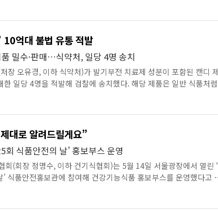
건을 적발했다고 밝혔...
 10억대 불법 유통 적발
품 밀수·판매…식약처, 일당 4명 송치
장 오유경, 이하 식약처)가 발기부전 치료제 성분이 포함된 캔디 
매한 일당 4명을 적발해 검찰에 송치했다. 해당 제품은 일반 식품처럼
품 성분인 ‘타다라...
 제대로 알려드릴게요”
25회 식품안전의 날’ 홍보부스 운영
(회장 정명수, 이하 건기식협회)는 5월 14일 서울광장에서 열린 
 날’ 식품안전홍보관에 참여해 건강기능식품 홍보부스를 운영했다고 
처가 주최한 이번 ...