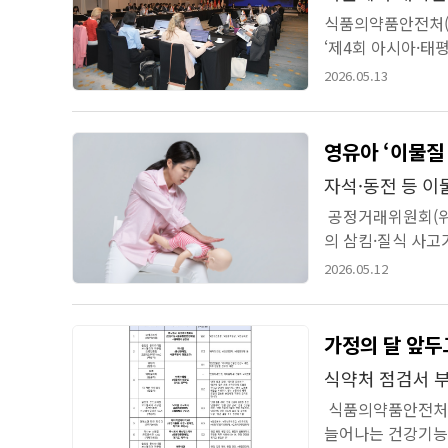
식품의약품안전처(오
‘제4회 아시아·태평
언문’ 채택을 끝으
2026.05.13
영유아 ‘이물질
자석·동전 등 
공정거래위원회(위
의 삼킴·질식 사
별한 주의를 당부했
2026.05.12
가정의 달 앞두
식약처 점검서 부
식품의약품안전처(처
늘어나는 건강기능