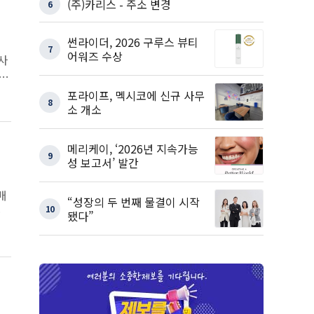
(주)카리스 - 주소 변경
6
썬라이더, 2026 구루스 뷰티
7
어워즈 수상
사
0
포라이프, 멕시코에 신규 사무
8
소 개소
메리케이, ‘2026년 지속가능
9
성 보고서’ 발간
매
“성장의 두 번째 물결이 시작
10
온
됐다”