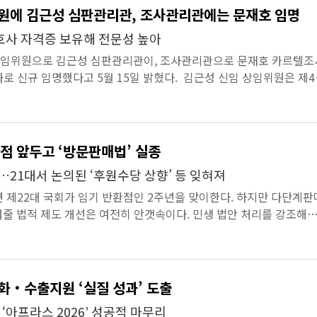
원에 김근성 심판관리관, 조사관리관에는 문재호 임명
호사 자격증 보유해 전문성 높아
임위원으로 김근성 심판관리관이, 조사관리관으로 문재호 카르텔조
 자로 신규 임명했다고 5월 15일 밝혔다. 김근성 신임 상임위원은 제4
2001년 ...
환점 앞두고 ‘방문판매법’ 실종
…21대서 논의된 ‘후원수당 상향’ 등 잊혀져
면 제22대 국회가 임기 반환점인 2주년을 맞이한다. 하지만 다단계판
줄 법적 제도 개선은 여전히 안갯속이다. 민생 법안 처리를 강조해
계업계가 수...
화‧수출지원 ‘실질 성과’ 도출
‘아프라스 2026’ 성공적 마무리