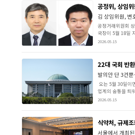
공정위, 상임위
김 상임위원, 변
공정거래위원회 상
국장이 5월 18일
회 사법고시 합격 후 
2026.05.15
22대 국회 반
발의안 단 3건뿐
오는 5월 30일이
업계의 숨통을 틔워
국회지만, 정작 다단
2026.05.15
식약처, 규제조
서울에서 개최된 