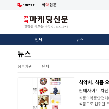
전체
뉴스
뉴스
정부기관
단체
식약처, 식품 
판매사이트 차단,
식품의약품안전처(처
식품으로 섭취될 