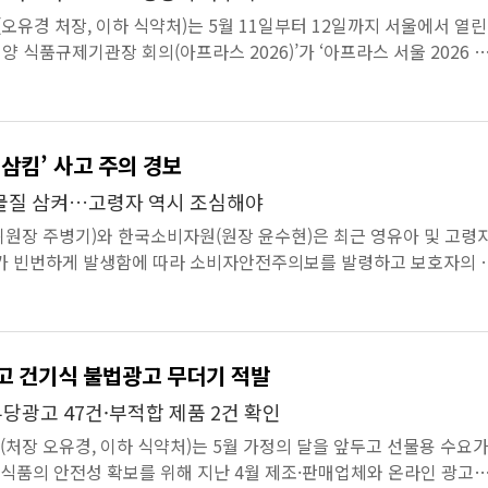
유경 처장, 이하 식약처)는 5월 11일부터 12일까지 서울에서 열린
양 식품규제기관장 회의(아프라스 2026)’가 ‘아프라스 서울 2026 
로 성공적으로 마무리되...
 삼킴’ 사고 주의 경보
이물질 삼켜…고령자 역시 조심해야
원장 주병기)와 한국소비자원(원장 윤수현)은 최근 영유아 및 고령
고가 빈번하게 발생함에 따라 소비자안전주의보를 발령하고 보호자의 
다.연령대별로 ...
고 건기식 불법광고 무더기 적발
당광고 47건·부적합 제품 2건 확인
장 오유경, 이하 식약처)는 5월 가정의 달을 앞두고 선물용 수요
식품의 안전성 확보를 위해 지난 4월 제조·판매업체와 온라인 광고