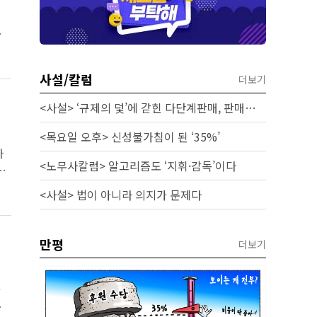
선
사설/칼럼
더보기
<사설> ‘규제의 덫’에 갇힌 다단계판매, 판매원 보호 시급하다
<목요일 오후> 신성불가침이 된 ‘35%’
자
<노무사칼럼> 알고리즘도 ‘지휘·감독’이다
각
<사설> 법이 아니라 의지가 문제다
만평
더보기
가
를