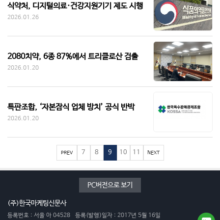
식약처, 디지털의료·건강지원기기 제도 시행
2026.01.26
2080치약, 6종 87%에서 트리클로산 검출
2026.01.20
특판조합, ‘자본잠식 업체 방치’ 공식 반박
2026.01.20
7
8
9
10
11
PREV
NEXT
PC버전으로 보기
(주)한국마케팅신문사
등록번호 : 서울 아 04528
등록(발행)일자 : 2017년 5월 16일