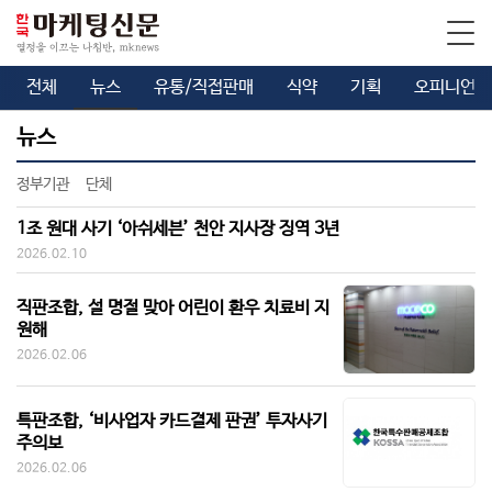
전체
뉴스
유통/직접판매
식약
기획
오피니언
뉴스
정부기관
단체
1조 원대 사기 ‘아쉬세븐’ 천안 지사장 징역 3년
2026.02.10
직판조합, 설 명절 맞아 어린이 환우 치료비 지
원해
2026.02.06
특판조합, ‘비사업자 카드결제 판권’ 투자사기
주의보
2026.02.06