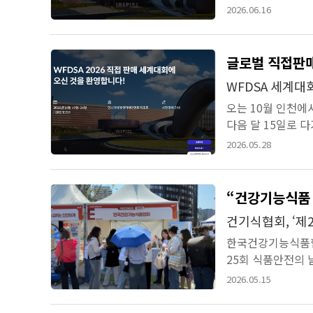
직판협회는 “최근 
2026.06.16
글로벌 직접판매
WFDSA 세계대
오는 10월 인천에
다음 달 15일로 
박한길, 이하 직판협
2026.05.28
“건강기능식품
건기식협회, ‘제
한국건강기능식품협회
25회 식품안전의
혔다.식품의약품안전
2026.05.15