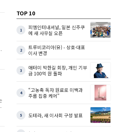
TOP 10
피엠인터내셔널, 일본 신주쿠
1
에 새 사무실 오픈
트루비코리아(유) - 상호·대표
즈
2
이사 변경
애터미 박한길 회장, 개인 기부
3
금 100억 원 돌파
“고농축 독자 원료로 미백과
4
주름 집중 케어”
는
왔
도테라, 새 이사회 구성 발표
5