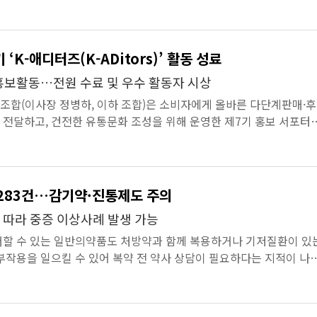
했다고 8월 6일 밝...
 ‘K-애디터즈(K-ADitors)’ 활동 성료
홍보활동…전원 수료 및 우수 활동자 시상
합(이사장 정병하, 이하 조합)은 소비자에게 올바른 다단계판매·후
전달하고, 건전한 유통문화 조성을 위해 운영한 제7기 홍보 서포터
ors)’ 활동을 ...
 283건…감기약·진통제도 주의
 따라 중증 이상사례 발생 가능
매할 수 있는 일반의약품도 처방약과 함께 복용하거나 기저질환이 있
부작용을 일으킬 수 있어 복약 전 약사 상담이 필요하다는 지적이 나
자안전약물관...