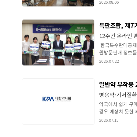
피해예방교육을 실시
2026.08.06
특판조합, 제7기
12주간 온라인 
한국특수판매공제조
원방문판매 정보를 
‘K-애디터즈(K-ADit
2026.07.22
일반약 부작용
병용약·기저질환
약국에서 쉽게 구
경우 예상치 못한 
다. 대한약사회 환
2026.07.15