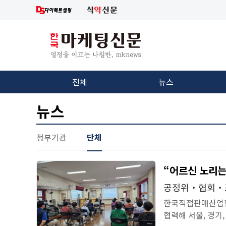
전체
뉴스
뉴스
정부기관
단체
“어르신 노리는
공정위‧협회‧조
한국직접판매산업협
협력해 서울, 경기