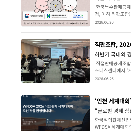
한국특수판매공제조
정, 이하 직판조합
법 피라미드 피해예방
2026.06.30
직판조합, 20
하반기 국내외 경
직접판매공제조합(이
즈니스센터에서 ‘2
은 회원사 임직원의
2026.06.26
‘인천 세계대회
“글로벌 경제 상
한국직접판매산업협회
WFDSA 세계대회