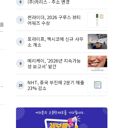
(주)카리스 - 주소 변경
6
썬라이더, 2026 구루스 뷰티
7
어워즈 수상
보를
지
포라이프, 멕시코에 신규 사무
8
소 개소
메리케이, ‘2026년 지속가능
9
성 보고서’ 발간
NHT, 중국 부진에 2분기 매출
10
7
23% 감소