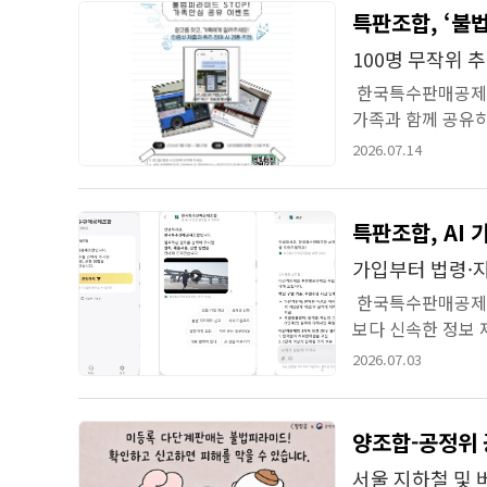
특판조합, ‘불법
100명 무작위 
한국특수판매공제조
가족과 함께 공유하
진행한다.참여자는 
2026.07.14
특판조합, AI
가입부터 법령·지
한국특수판매공제조
보다 신속한 정보 
월 3일 밝혔다.이번
2026.07.03
양조합-공정위 
서울 지하철 및 