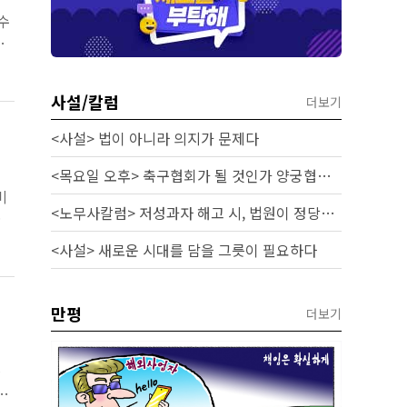
수
불
사설/칼럼
더보기
<사설> 법이 아니라 의지가 문제다
<목요일 오후> 축구협회가 될 것인가 양궁협회가 될 것인가
비
<노무사칼럼> 저성과자 해고 시, 법원이 정당성을 인정하는 기준과 실무 대응
육
<사설> 새로운 시대를 담을 그릇이 필요하다
만평
더보기
차
다.