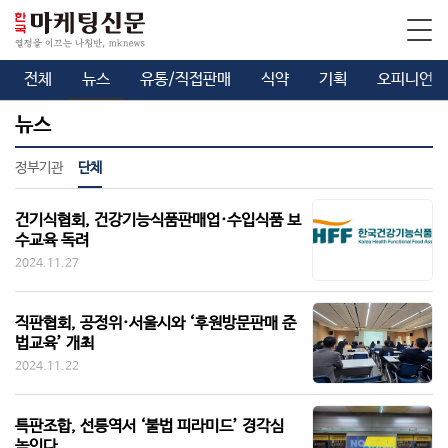
전체
뉴스
유통/직접판매
식약
기획
오피니언
뉴스
정부기관
단체
건기식협회, 건강기능식품판매업·수입식품 보
수교육 독려
2024.11.27
직판협회, 공정위·서울시와 ‘후원방문판매 준
법교육’ 개최
2024.11.22
특판조합, 선릉역서 ‘불법 피라미드’ 경각심
높인다