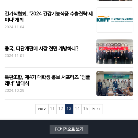
건기식협회, ‘2024 건강기능식품 수출전략 세
미나’개최
2024.11.04
중국, 다단계판매 시장 전면 개방하나?
2024.11.01
특판조합, 제4기 대학생 홍보 서포터즈 ‘팀플
래너’ 발대식
2024.10.29
11
12
13
14
15
PREV
NEXT
PC버전으로 보기