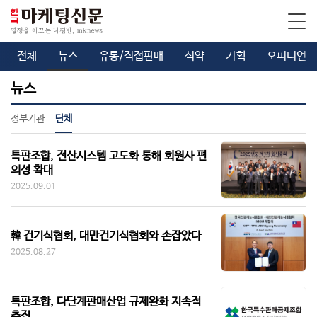
전체
뉴스
유통/직접판매
식약
기획
오피니언
뉴스
정부기관
단체
특판조합, 전산시스템 고도화 통해 회원사 편
의성 확대
2025.09.01
韓 건기식협회, 대만건기식협회와 손잡았다
2025.08.27
특판조합, 다단계판매산업 규제완화 지속적
추진