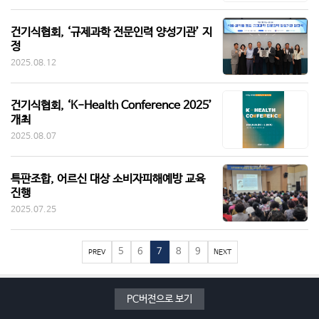
건기식협회, ‘규제과학 전문인력 양성기관’ 지
정
2025.08.12
건기식협회, ‘K-Health Conference 2025’
개최
2025.08.07
특판조합, 어르신 대상 소비자피해예방 교육
진행
2025.07.25
5
6
7
8
9
PREV
NEXT
PC버전으로 보기