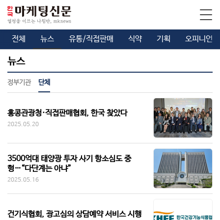
전체
뉴스
유통/직접판매
식약
기획
오피니언
뉴스
정부기관
단체
홍콩관광청·직접판매협회, 한국 찾았다
2025.05.20
3500억대 태양광 투자 사기 항소심도 중
형…“다단계는 아냐”
2025.05.16
건기식협회, 광고심의 상담예약 서비스 시행