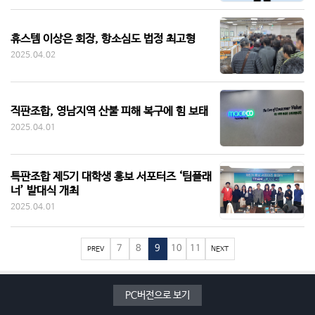
휴스템 이상은 회장, 항소심도 법정 최고형
2025.04.02
직판조합, 영남지역 산불 피해 복구에 힘 보태
2025.04.01
특판조합 제5기 대학생 홍보 서포터즈 ‘팀플래
너’ 발대식 개최
2025.04.01
7
8
9
10
11
PREV
NEXT
PC버전으로 보기