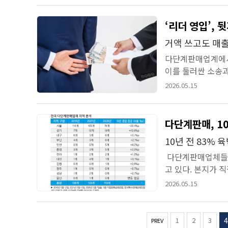
‘리더 영입’,
거액 쓰고도 매출
다단계판매업계에서 
이를 둘러싼 소송과
의 ‘스카우트비’가 
2026.05.15
다단계판매, 10
10년 전 83%
다단계판매업체들이 
고 있다. 본지가
함)의 최근 10년간
2026.05.15
1
2
3
4
PREV