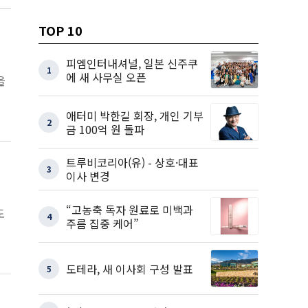
TOP 10
피엠인터내셔널, 일본 신주쿠
1
에 새 사무실 오픈
을
투
애터미 박한길 회장, 개인 기부
2
금 100억 원 돌파
트루비코리아(유) - 상호·대표
3
이사 변경
“고농축 독자 원료로 미백과
도
4
주름 집중 케어”
도
도테라, 새 이사회 구성 발표
5