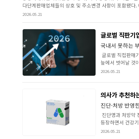
다단계판매업체들의 상호 및 주소변경 사항이 포함됐다. 
바뀌는 사업자의 경우 환불이 어려워지는 등 예상치 못한 
2026.05.21
글로벌 직판기업
국내서 못하는 부
글로벌 직접판매기
늪에서 벗어날 것이
기업 13개 사의 20
2026.05.21
의사가 추천하
진단·처방 반영한
진단명과 처방약 
등장하면서 건강기
심으로 성장해온 기존
2026.05.21