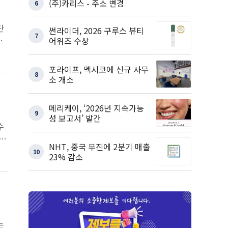
(주)카리스 - 주소 변경
6
단
썬라이더, 2026 구루스 뷰티
7
리
어워즈 수상
포라이프, 멕시코에 신규 사무
8
소 개소
메리케이, ‘2026년 지속가능
9
성 보고서’ 발간
수
NHT, 중국 부진에 2분기 매출
10
23% 감소
는