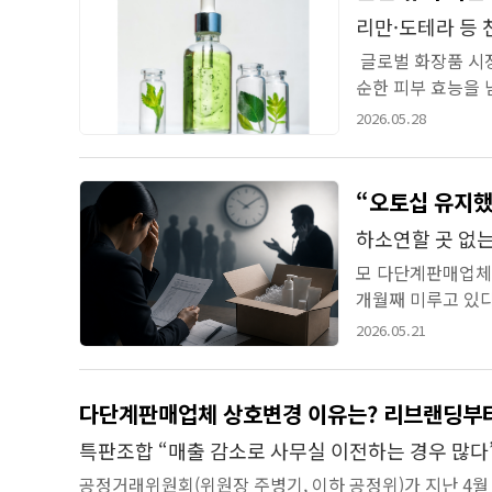
리만·도테라 등
글로벌 화장품 시장이
순한 피부 효능을 
잡으면서 화장품 산업
2026.05.28
“오토십 유지했
하소연할 곳 없
모 다단계판매업체
개월째 미루고 있다
사태는 일단락됐지만
2026.05.21
다단계판매업체 상호변경 이유는? 리브랜딩부
특판조합 “매출 감소로 사무실 이전하는 경우 많다
공정거래위원회(위원장 주병기, 이하 공정위)가 지난 4월 