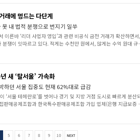
 뒷거래에 멍드는 다단계
 못 내 법적 분쟁으로 번지기 일쑤
이른바 ‘리더 사업자 영입’과 관련 비공식 금전 거래가 확산하면서
 분쟁이 잇따르고 있다. 적게는 수천만 원에서, 많게는 수억 원대 규
오가지만, 대부분...
년 새 ‘탈서울’ 가속화
 육박하던 서울 집중도 현재 62%대로 급감
‘서울 테헤란로’를 벗어나 경기 및 지방 거점 도시로 빠르게 분산
 직접판매공제조합과 한국특수판매공제조합 가입 업체(은행 지급보증 
의 데이터를 분...
(
5
6
7
8
9
10
NEXT