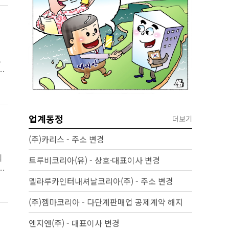
,
모
업계동정
더보기
(주)카리스 - 주소 변경
되
트루비코리아(유) - 상호·대표이사 변경
포
멜라루카인터내셔날코리아(주) - 주소 변경
(주)젬마코리아 - 다단계판매업 공제계약 해지
엔지엔(주) - 대표이사 변경