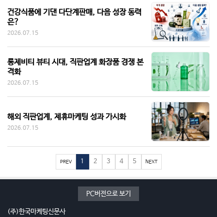
건강식품에 기댄 다단계판매, 다음 성장 동력
은?
2026.07.15
롱제비티 뷰티 시대, 직판업계 화장품 경쟁 본
격화
2026.07.15
해외 직판업계, 제휴마케팅 성과 가시화
2026.07.15
1
2
3
4
5
PREV
NEXT
PC버전으로 보기
(주)한국마케팅신문사