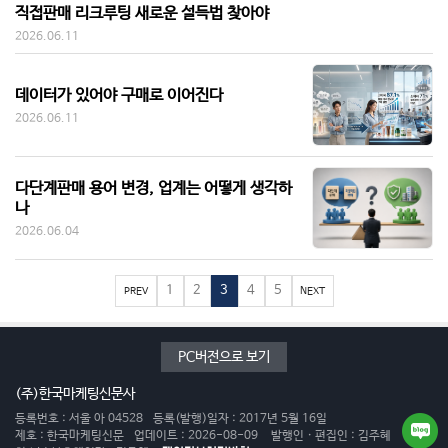
직접판매 리크루팅 새로운 설득법 찾아야
2026.06.11
데이터가 있어야 구매로 이어진다
2026.06.11
다단계판매 용어 변경, 업계는 어떻게 생각하
나
2026.06.04
1
2
3
4
5
PREV
NEXT
PC버전으로 보기
(주)한국마케팅신문사
등록번호 : 서울 아 04528
등록(발행)일자 : 2017년 5월 16일
제호 : 한국마케팅신문
업데이트 : 2026-08-09
발행인 · 편집인 : 김주혜