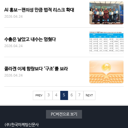
AI 홍보…편의성 만큼 법적 리스크 확대
2026.04.24
수출은 날았고 내수는 멈췄다
2026.04.24
콜라겐 이제 함량보다 ‘구조’를 보라
2026.04.24
3
4
5
6
7
PREV
NEXT
PC버전으로 보기
(주)한국마케팅신문사