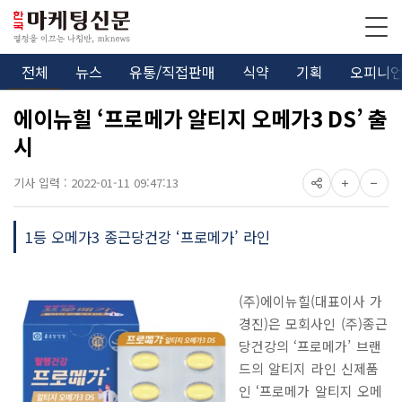
전체
뉴스
유통/직접판매
식약
기획
오피니
에이뉴힐 ‘프로메가 알티지 오메가3 DS’ 출
시
기사 입력 : 2022-01-11 09:47:13
1등 오메가3 종근당건강 ‘프로메가’ 라인
(주)에이뉴힐(대표이사 가
경진)은 모회사인 (주)종근
당건강의 ‘프로메가’ 브랜
드의 알티지 라인 신제품
인 ‘프로메가 알티지 오메