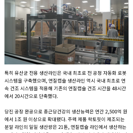
특히 유산균 전용 생산라인은 국내 최초로 전 공정 자동화 로봇
시스템을 구축했으며
,
연질캡슐 생산라인 역시 국내 최초로 연
속 건조 시스템을 적용해 기존의 연질캡슐 건조 시간을
48
시간
에서
20
시간으로 단축했다
.
당진 공장 완공으로 종근당건강의 생산능력은 연간
2,500
억 원
에서
1
조 원 이상으로 확대됐다
.
주력 제품 락토핏이 제조되는
분말 라인의 일일 생산량은
21
톤
,
연질캡슐 라인에서 생산하는