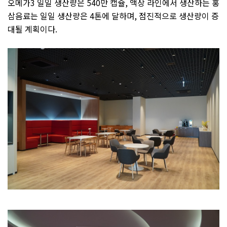
오메가
3
일일 생산량은
540
만 캡슐
,
액상 라인에서 생산하는 홍
삼음료는 일일 생산량은
4
톤에 달하며
,
점진적으로 생산량이 증
대될 계획이다
.