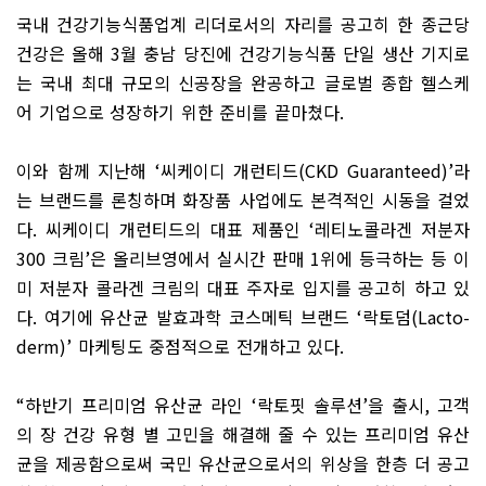
국내 건강기능식품업계 리더로서의 자리를 공고히 한 종근당
건강은 올해
3
월 충남 당진에 건강기능식품 단일 생산 기지로
는 국내 최대 규모의 신공장을 완공하고 글로벌 종합 헬스케
어 기업으로 성장하기 위한 준비를 끝마쳤다
.
이와 함께 지난해
‘
씨케이디 개런티드
(CKD Guaranteed)’
라
는 브랜드를 론칭하며 화장품 사업에도 본격적인 시동을 걸었
다
.
씨케이디 개런티드의 대표 제품인
‘
레티노콜라겐 저분자
300
크림
’
은 올리브영에서 실시간 판매
1
위에 등극하는 등 이
미 저분자 콜라겐 크림의 대표 주자로 입지를 공고히 하고 있
다
.
여기에 유산균 발효과학 코스메틱 브랜드
‘
락토덤
(Lacto-
derm)’
마케팅도 중점적으로 전개하고 있다
.
“
하반기 프리미엄 유산균 라인
‘
락토핏 솔루션
’
을 출시
,
고객
의 장 건강 유형 별 고민을 해결해 줄 수 있는 프리미엄 유산
균을 제공함으로써 국민 유산균으로서의 위상을 한층 더 공고