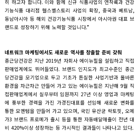
히 하고자 합니다
.
이와 함께 신규 식품사업의 연착륙과 건강
기능식품 대리점 헬스벨스토리 사업의 확장
,
중국과 베트남
,
동남아시아 등 해외 건강기능식품 시장에서 아시아권 대표 브
랜드로 성장하기 위해 노력할 것입니다
.”
네트워크 마케팅에서도 새로운 역사를 창출할 준비 갖춰
종근당건강은 지난
2019
년 자회사 에이뉴힐을 설립하고 직접
판매업계에도 뛰어들었다
.
브랜드 인지도가 최고수준인 종근
당건강을 모기업으로 두고 기초가 튼실한 사업기반과 올바른
환경을 차근차근 만들어 가고 있는 에이뉴힐은 지난해
9
월 직
접판매업계에서 실무부터 임원까지
27
년 이상 영업과 마케팅
에 풍부한 경력을 가진 가경진대표를 선임해 새로운 변화를
통한 모멘텀을 만들어 가고 있으며
,
국민 유산균 락토핏
,
오메
가
3
브랜드 프로메가 출시 등을 통한 자동배달매출이 전년 대
비
420%
이상 성장하는 등 가시적인 결과들이 나타나고 있다
.