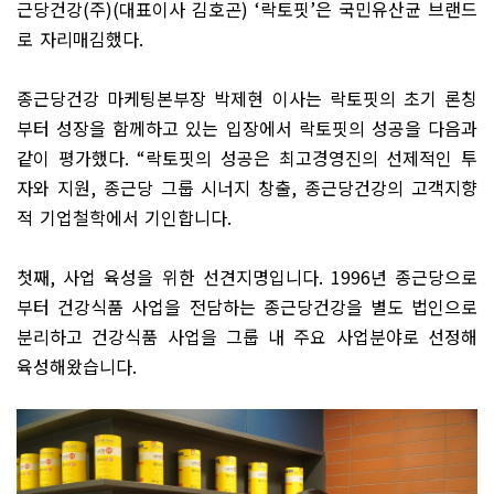
근당건강
(
주
)(
대표이사 김호곤
) ‘
락토핏
’
은 국민유산균 브랜드
로 자리매김했다
.
종근당건강 마케팅본부장 박제현 이사는 락토핏의 초기 론칭
부터 성장을 함께하고 있는 입장에서 락토핏의 성공을 다음과
같이 평가했다
. “
락토핏의 성공은 최고경영진의 선제적인 투
자와 지원
,
종근당 그룹 시너지 창출
,
종근당건강의 고객지향
적 기업철학에서 기인합니다
.
첫째
,
사업 육성을 위한 선견지명입니다
. 1996
년 종근당으로
부터 건강식품 사업을 전담하는 종근당건강을 별도 법인으로
분리하고 건강식품 사업을 그룹 내 주요 사업분야로 선정해
육성해왔습니다
.