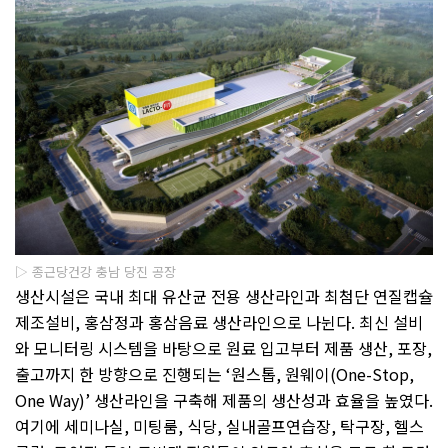
▷ 종근당건강 충남 당진 공장
생산시설은 국내 최대 유산균 전용 생산라인과 최첨단 연질캡슐
제조설비
,
홍삼정과 홍삼음료 생산라인으로 나뉜다
.
최신 설비
와 모니터링 시스템을 바탕으로 원료 입고부터 제품 생산
,
포장
,
출고까지 한 방향으로 진행되는
‘
원스톱
,
원웨이
(One-Stop,
One Way)’
생산라인을 구축해 제품의 생산성과 효율을 높였다
.
여기에 세미나실
,
미팅룸
,
식당
,
실내골프연습장
,
탁구장
,
헬스