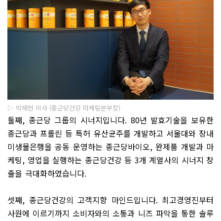
▷ 박제현 이사 (종근당건강 마케팅본부장)
둘째
,
종근당 그룹의 시너지입니
다
. 80
년 발효기술을 보유한
종근당과 프롤린 등 특허 유산균주를 개발하고 서울대와 장내
미생물은행을 공동 운영하는 종근당바이오
,
완제품 개발과 마
케팅
,
영업을 실행하는 종근당건강 등
3
개 계열사의 시너지 창
출을 극대화하였습니다
.
셋째
,
종근당건강의 고객지향 마인드입니다
.
최고경영진부터
사원에 이르기까지 소비자와의 소통과 니즈 파악을 통한 솔루