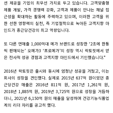
션 제공을 기업의 최우선 가치로 두고 있습니다
.
고객맞춤형
제품 개발
,
가격 경쟁력 강화
,
고객과 제품이 만나는 채널 접
근성을 확대하는 활동에 주력하고 있으며
,
이러한 고객을 위
한 선한 영향력의 실천
,
즉 기업철학으로 녹아든 고객지향 마
인드가 종근당건강의 최고 역량입니다
.
또 다른 연매출
1,000
억대 메가 브랜드로 성장한
‘2
초에 한통
씩 판매되는
’
오메가
3 ‘
프로메가
’
의 성장 역시 락토핏에서 얻
은 전사적 성공 경험과 고객지향 마인드에서 기인했습니다
.”
2016
년 락토핏은 출시와 동시에 엄청난 성공을 거뒀고
,
이는
회사의 성장을 견인했다
.
실제로
2015
년
637
억 원이었던 종
근당건강 매출은
2016
년
811
억 원
, 2017
년
1,261
억 원
,
2018
년
1,885
억 원
, 2019
년
3,725
억 원으로 성장을 거듭하
더니
, 2021
년
6,150
억 원의 매출을 달성하며 건강기능식품업
계의 리더 자리를 공고히 했다
.