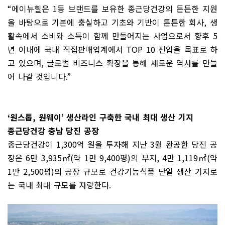
“
에이뉴힐은
1
등 브랜드를 보유한 종근당건강의 든든한 지원
을 바탕으로 기본에 충실하고 기초와 기반이 튼튼한 회사
,
생
활속에서 소비와 소득이 함께 만들어지는 사업으로서 향후
5
년 이내에 국내 직접판매업계에서
TOP 10
진입을 목표로 하
고 있으며
,
글로벌 비즈니스 확장을 통해 새로운 역사를 만들
어 나갈 것입니다
.”
‘
원스톱
,
원웨이
’
생산라인 구축한 국내 최대 생산 기지
종근당건강 충남 당진 공장
종근당건강이
1,300
억 원을 투자해 지난
3
월 완공한 당진 공
장은
6
만
3,935
㎡
(
약
1
만
9,400
평
)
의 부지
, 4
만
1,119
㎡
(
약
1
만
2,500
평
)
의 공장 규모로 건강기능식품 단일 생산 기지로
는 국내 최대 규모를 자랑한다
.