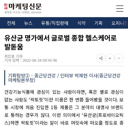
전체
뉴스
유통/직접판매
식약
기획
오피니
유산균 명가에서 글로벌 종합 헬스케어로
발돋움
최민호 기자
기사 입력 : 2022-06-24 09:43:46
기획탐방② - 종근당건강 / 인터뷰 박제현 이사(종근당건강
마케팅본부장)
건강기능식품에 관심이 있는 사람이라면
,
혹은 별로 관심이
없는 사람도
‘
락토핏
’
이란 이름은 한 번쯤 들어봤을 것이다
.
보
통 시장에 처음 진입한
1
등 제품은 그 분야의 대명사 브랜드
로 통하는 경우가 많다
.
이런 의미에서
‘
유산균
(
프로바이오틱
스
)
하면 락토핏
’
이라는 말이 바로 머릿속에 떠오를 정도로 종