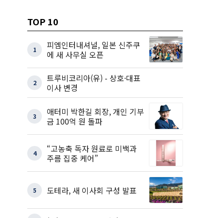
TOP 10
피엠인터내셔널, 일본 신주쿠
1
에 새 사무실 오픈
트루비코리아(유) - 상호·대표
2
이사 변경
애터미 박한길 회장, 개인 기부
3
금 100억 원 돌파
“고농축 독자 원료로 미백과
4
주름 집중 케어”
도테라, 새 이사회 구성 발표
5