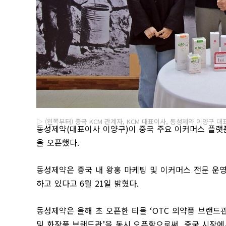
▷ (왼쪽부터) 중국 KCM 관계자, KCM 대표이사, 동성제약 이양구
동성제약
(
대표이사 이양구
)
이 중국 주요 이커머스 플랫
을 오픈했다
.
동성제약은 중국 내 왕홍 마케팅 및 이커머스 전문 운
하고 있다고
6
월
21
일 밝혔다
.
동성제약은 올해 초 오픈한 티몰
‘OTC
의약품 브랜드
및 화장품 브랜드관
’
을 동시 오픈함으로써
,
중국 시장에