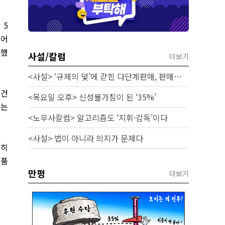
오
5
츄어
성했
사설/칼럼
더보기
<사설> ‘규제의 덫’에 갇힌 다단계판매, 판매원 보호 시급하다
 건
<목요일 오후> 신성불가침이 된 ‘35%’
얻는
<노무사칼럼> 알고리즘도 ‘지휘·감독’이다
<사설> 법이 아니라 의지가 문제다
특히
제품
만평
더보기