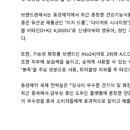
브랜드관에서는 동성제약에서 최근 론칭한 건강기능식
종은 유산균 제품군인
‘
이지 드롭
’, ‘
다이어트 시너지컷
’
블 비타민
D+K2 4,000IU’
로 신생아부터 영유아
,
성인 
다
.
또한
,
기능성 화장품 브랜드인
Ato24(
아토
24)
와
A.C.
조한 피부에 보습력을 높이고
,
순하게 사용할 수 있는
‘
봉독
’
을 주요 성분으로 사용
,
트러블성 피부를 주 타깃
동성제약 국제 전략실은
“
당사의 우수한 건기식 및 화
최근 중국에서 급부상 중인 도우인 플랫폼에 론칭한 만큼
의 우수성을 중국 소비자들에게 효과적으로 알리고 매출