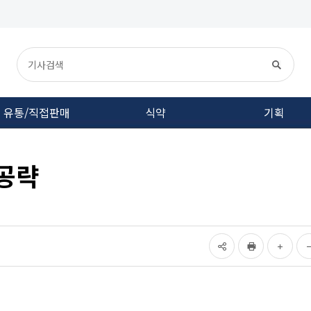
유통/직접판매
식약
기획
 공략