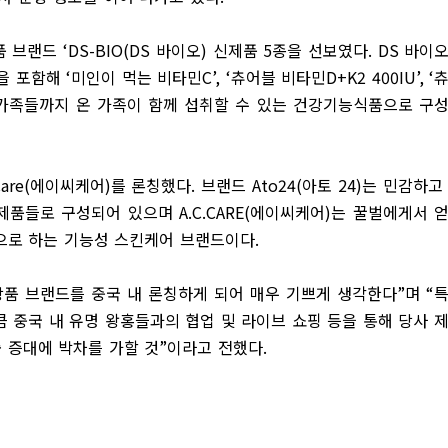
품 브랜드
‘DS-BIO(DS
바이오
)
신제품
5
종을 선보였다
. DS
바이
을 포함해
‘
미인이 먹는 비타민
C’, ‘
츄어블 비타민
D+K2 400IU’, ‘
가족들까지 온 가족이 함께 섭취할 수 있는 건강기능식품으로 구
Care(
에이씨케어
)
를 론칭했다
.
브랜드
Ato24(
아토
24)
는 민감하고
 제품들로 구성되어 있으며
A.C.CARE(
에이씨케어
)
는 꿀벌에게서 
으로 하는 기능성 스킨케어 브랜드이다
.
장품 브랜드를 중국 내 론칭하게 되어 매우 기쁘게 생각한다
”
며
“
 중국 내 유명 왕홍들과의 협업 및 라이브 쇼핑 등을 통해 당사 
 증대에 박차를 가할 것
”
이라고 전했다
.