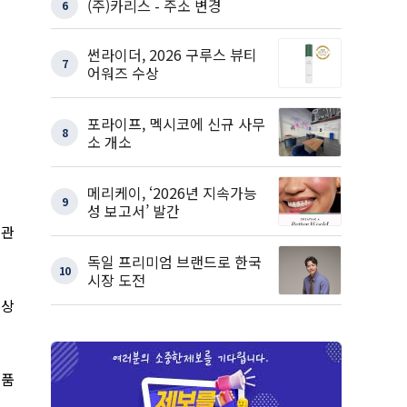
(주)카리스 - 주소 변경
6
썬라이더, 2026 구루스 뷰티
7
어워즈 수상
포라이프, 멕시코에 신규 사무
8
소 개소
메리케이, ‘2026년 지속가능
9
성 보고서’ 발간
드관
독일 프리미엄 브랜드로 한국
10
시장 도전
예상
식품