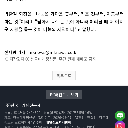
박한길 회장은 “나눔은 가까운 곳부터, 작은 것부터, 지금부터
하는 것”이라며 “남아서 나누는 것이 아니라 어려울 때 더 어려
운 사람을 돕는 것이 나눔의 시작이다”고 말했다.
전재범 기자
mknews@mknews.co.kr
※ 저작권자 ⓒ 한국마케팅신문. 무단 전재-재배포 금지
목록으로
PC버전으로 보기
(주)한국마케팅신문사
등록번호 : 서울 아 04528
등록(발행)일자 : 2017년 5월 16일
제호 : 한국마케팅신문
업데이트 : 2026-08-07
발행인 · 편집인 : 김주혜
청소년 보호책임자 : 김주혜
개인정보처리방침
발행소 : 서울특별시 강남구 논현로81길 5, 2층(역삼동, 나래빌딩)