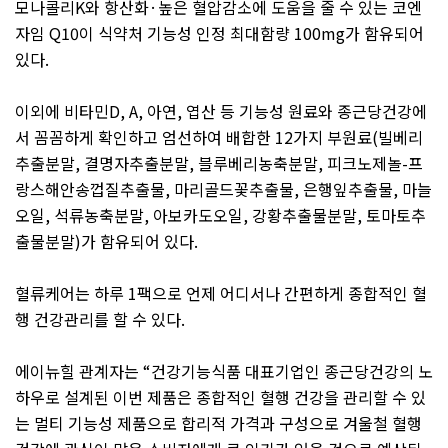
모나콜리
K
와 항산화
·
높은 혈압감소에 도움을 줄 수 있는 코엔
자임
Q10
이 식약처 기능성 인정 최대함량
100mg
가 함유되어
있다
.
이외에 비타민
D, A,
아연
,
엽산 등 기능성 원료와 종근당건강에
서 꼼꼼하게 확인하고 엄선하여 배합한
12
가지 부원료
(
빌베리
추출분말
,
결명자추출분말
,
블루베리농축분말
,
피크노제놀
-
프
랑스해안송껍질추출물
,
마리골드꽃추출물
,
은행잎추출물
,
마늘
오일
,
석류농축분말
,
아보카도오일
,
강황추출물분말
,
토마토추
출물분말
)
가 함유되어 있다
.
혈류케어는 하루
1
팩으로 언제 어디서나 간편하게 종합적인 혈
행 건강관리를 할 수 있다
.
에이뉴힐 관계자는
“
건강기능식품 대표기업인 종근당건강의 노
하우로 설계된 이번 제품은 종합적인 혈행 건강을 관리할 수 있
는 멀티 기능성 제품으로 합리적 가격과 구성으로 겨울철 혈행