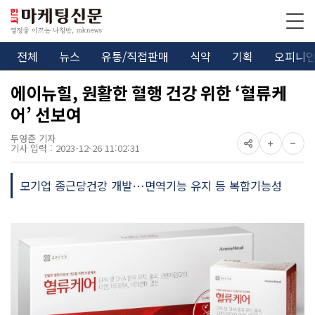
전체
뉴스
유통/직접판매
식약
기획
오피니
에이뉴힐, 원활한 혈행 건강 위한 ‘혈류케
어’ 선보여
두영준 기자
기사 입력 : 2023-12-26 11:02:31
모기업 종근당건강 개발…면역기능 유지 등 복합기능성