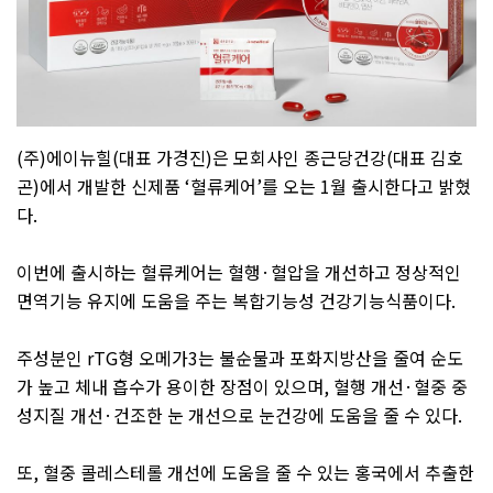
(
주
)
에이뉴힐
(
대표 가경진
)
은 모회사인 종근당건강
(
대표 김호
곤
)
에서 개발한 신제품
‘
혈류케어
’
를 오는
1
월 출시한다고 밝혔
다
.
이번에 출시하는 혈류케어는 혈행
·
혈압을 개선하고 정상적인
면역기능 유지에 도움을 주는 복합기능성 건강기능식품이다
.
주성분인
rTG
형 오메가
3
는 불순물과 포화지방산을 줄여 순도
가 높고 체내 흡수가 용이한 장점이 있으며
,
혈행 개선
·
혈중 중
성지질 개선
·
건조한 눈 개선으로 눈건강에 도움을 줄 수 있다
.
또
,
혈중 콜레스테롤 개선에 도움을 줄 수 있는 홍국에서 추출한