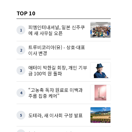
TOP 10
피엠인터내셔널, 일본 신주쿠
1
에 새 사무실 오픈
트루비코리아(유) - 상호·대표
2
이사 변경
애터미 박한길 회장, 개인 기부
3
금 100억 원 돌파
“고농축 독자 원료로 미백과
4
주름 집중 케어”
도테라, 새 이사회 구성 발표
5