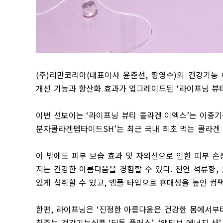
(
주
)
리만코리아
(
대표이사 윤준선
,
황영수
)
의 건강기능
개선 기능과 항산화 효과가 업그레이드된
‘
라이프닝 뷰
이번 선보이는
‘
라이프닝 뷰티 콜라겐 이엑스
’
는 이중
분자콜라겐펩타이드
SH’
는 최근 국내 최초 먹는 콜라겐
이 밖에도 피부 보습 효과 및 자외선으로 인한 피부 손
지는 건강한 아름다움을 경험할 수 있다
.
천연 석류향
,
있게 섭취할 수 있고
,
앰플 타입으로 휴대성을 높인 컴
한편
,
라이프닝은
‘
진정한 아름다움은 건강한 몸에서부
춰주는 건강기능식품
‘
딥톡 플러스
’, ‘
액티브 에너지 샷
’