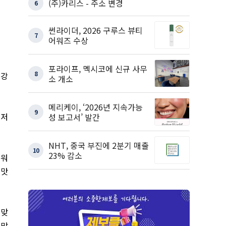
(주)카리스 - 주소 변경
6
썬라이더, 2026 구루스 뷰티
7
어워즈 수상
포라이프, 멕시코에 신규 사무
8
건강
소 개소
메리케이, ‘2026년 지속가능
9
‘
저
성 보고서’ 발간
NHT, 중국 부진에 2분기 매출
10
23% 감소
채워
 맛
 맞
 많