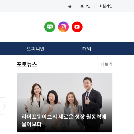
홈
로그인
회원가입
오피니언
해외
포토뉴스
더보기
라이프웨이브의 새로운 성장 원동력에
물어보다