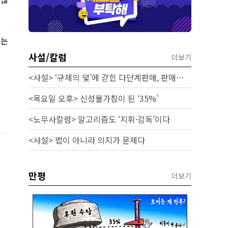
서는
사설/칼럼
더보기
<사설> ‘규제의 덫’에 갇힌 다단계판매, 판매원 보호 시급하다
<목요일 오후> 신성불가침이 된 ‘35%’
<노무사칼럼> 알고리즘도 ‘지휘·감독’이다
<사설> 법이 아니라 의지가 문제다
만평
더보기