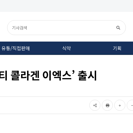
유통/직접판매
식약
기획
티 콜라겐 이엑스’ 출시