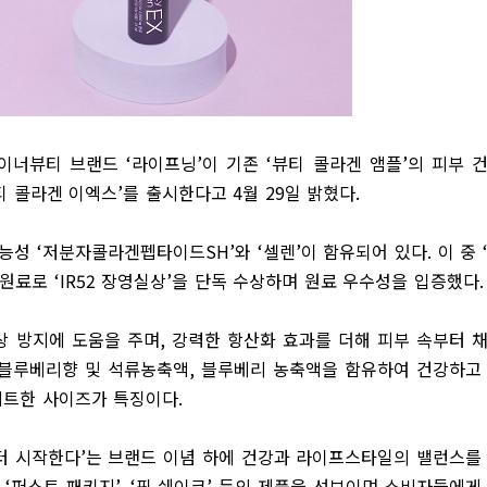
 이너뷰티 브랜드
‘
라이프닝
’
이 기존
‘
뷰티 콜라겐 앰플
’
의 피부 
티 콜라겐 이엑스
’
를 출시한다고
4
월
29
일 밝혔다
.
기능성
‘
저분자콜라겐펩타이드
SH’
와
‘
셀렌
’
이 함유되어 있다
.
이 중
 원료로
‘IR52
장영실상
’
을 단독 수상하며 원료 우수성을 입증했다
.
상 방지에 도움을 주며
,
강력한 항산화 효과를 더해 피부 속부터 
블루베리향 및 석류농축액
,
블루베리 농축액을 함유하여 건강하고
팩트한 사이즈가 특징이다
.
터 시작한다
’
는 브랜드 이념 하에 건강과 라이프스타일의 밸런스를
, ‘
퍼스트 패키지
’, ‘
핏 쉐이크
’
등의 제품을 선보이며 소비자들에게