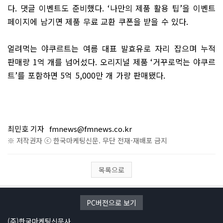
다
.
댓글 이벤트도 준비했다
. ‘
나만의 제품 활용 팁
’
을 이벤트
페이지에 남기면 제품 무료 교환 쿠폰을 받을 수 있다
.
얼려먹는 야쿠르트는 여름 대표 발효유로 자리 잡으며 누적
판매량
1
억 개를 넘어섰다
.
오리지널 제품
‘
거꾸로먹는 야쿠르
트
’
를 포함하면
5
억
5,000
만 개 가량 판매됐다
.
최민호 기자
fmnews@fmnews.co.kr
※ 저작권자 ⓒ 한국마케팅신문. 무단 전재-재배포 금지
목록으로
PC버전으로 보기
(주)한국마케팅신문사