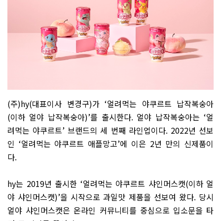
(
주
)hy(
대표이사 변경구
)
가
‘
얼려먹는 야쿠르트 납작복숭아
(
이하 얼야 납작복숭아
)’
를 출시한다
.
얼야 납작복숭아는
‘
얼
려먹는 야쿠르트
’
브랜드의 세 번째 라인업이다
. 2022
년 선보
인
‘
얼려먹는 야쿠르트 애플망고
’
에 이은
2
년 만의 신제품이
다
.
hy
는
2019
년 출시한
‘
얼려먹는 야쿠르트 샤인머스캣
(
이하 얼
야 샤인머스캣
)’
을 시작으로 과일맛 제품을 선보여 왔다
.
당시
얼야 샤인머스캣은 온라인 커뮤니티를 중심으로 입소문을 타