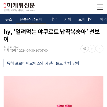
뉴스
유통/직접판매
식약
기획
오피니언
해외
hy, ‘얼려먹는 야쿠르트 납작복숭아’ 선보
여
최민호 기자
기사 입력 : 2024-04-30 10:05:00
특허 프로바이오틱스와 자일리톨도 함께 담아