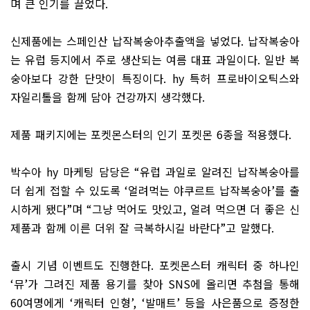
며 큰 인기를 끌었다
.
신제품에는 스페인산 납작복숭아추출액을 넣었다
.
납작복숭아
는 유럽 등지에서 주로 생산되는 여름 대표 과일이다
.
일반 복
숭아보다 강한 단맛이 특징이다
. hy
특허 프로바이오틱스와
자일리톨을 함께 담아 건강까지 생각했다
.
제품 패키지에는 포켓몬스터의 인기 포켓몬
6
종을 적용했다
.
박수아
hy
마케팅 담당은
“
유럽 과일로 알려진 납작복숭아를
더 쉽게 접할 수 있도록
‘
얼려먹는 야쿠르트 납작복숭아
’
를 출
시하게 됐다
”
며
“
그냥 먹어도 맛있고
,
얼려 먹으면 더 좋은 신
제품과 함께 이른 더위 잘 극복하시길 바란다
”
고 말했다
.
출시 기념 이벤트도 진행한다
.
포켓몬스터 캐릭터 중 하나인
‘
뮤
’
가 그려진 제품 용기를 찾아
SNS
에 올리면 추첨을 통해
60
여명에게
‘
캐릭터 인형
’, ‘
발매트
’
등을 사은품으로 증정한