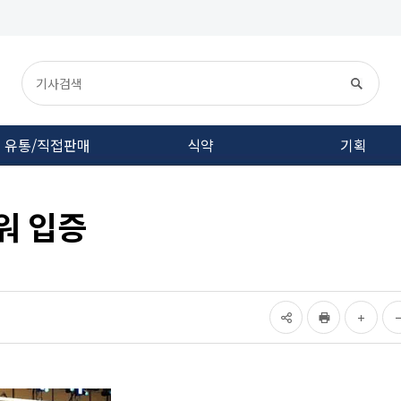
유통/직접판매
식약
기획
워 입증