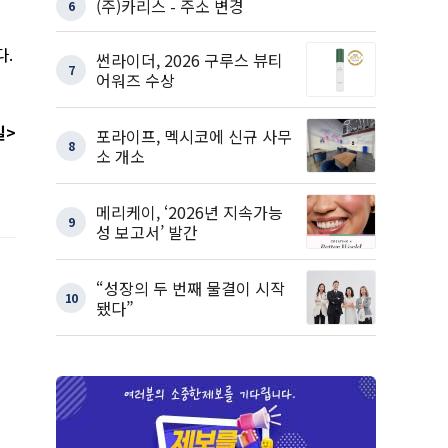
(주)카리스 - 주소 변경
6
다
.
썬라이더, 2026 구루스 뷰티
7
어워즈 수상
일
>
포라이프, 멕시코에 신규 사무
8
소 개소
메리케이, ‘2026년 지속가능
9
성 보고서’ 발간
“성장의 두 번째 물결이 시작
10
됐다”