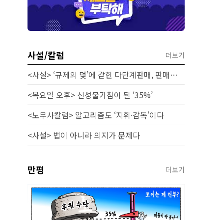
사설/칼럼
더보기
<사설> ‘규제의 덫’에 갇힌 다단계판매, 판매원 보호 시급하다
<목요일 오후> 신성불가침이 된 ‘35%’
<노무사칼럼> 알고리즘도 ‘지휘·감독’이다
<사설> 법이 아니라 의지가 문제다
만평
더보기