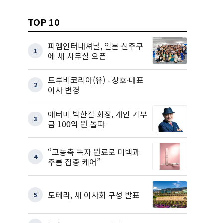
TOP 10
피엠인터내셔널, 일본 신주쿠
1
에 새 사무실 오픈
트루비코리아(유) - 상호·대표
2
이사 변경
애터미 박한길 회장, 개인 기부
3
금 100억 원 돌파
“고농축 독자 원료로 미백과
4
주름 집중 케어”
도테라, 새 이사회 구성 발표
5