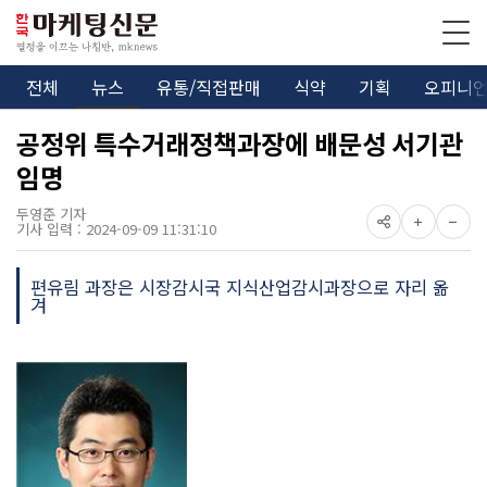
전체
뉴스
유통/직접판매
식약
기획
오피니
공정위 특수거래정책과장에 배문성 서기관
임명
두영준 기자
기사 입력 : 2024-09-09 11:31:10
편유림 과장은 시장감시국 지식산업감시과장으로 자리 옮
겨