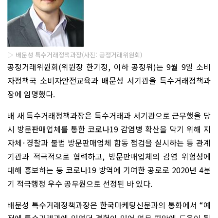
▷ 배문성 특수거래정책과장(사진: 공정거래위원회)
공정거래위원회
(
위원장 한기정
,
이하 공정위
)
는
9
월
9
일 소비
자정책국 소비자안전교육과 배문성 서기관을 특수거래정책과
장에 임명했다
.
배 새 특수거래정책과장은
특수거래과 서기관으로 근무했을 당
시
방문판매업체를 통한 코로나
19
감염병 확산을 막기 위해 지
자체
·
경찰과 불법 방문판매업체 합동 점검을 실시하는 등 관계
기관과 적극적으로 협력하고
,
방문판매업체의 감염 위험성에
대해 홍보하는 등 코로나
19
방역에 기여한 공로로
2020
년
4
분
기 적극행정 우수 공무원으로 선정된 바 있다
.
배문성 특수거래정책과장은 한국마케팅신문과의 통화에서
“
예