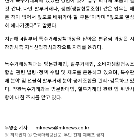
전에 특수거래과에 있었던 경험이 있어 업무 파악에 도움이 될
것 같다
.
다만 할부거래나
,
생협(생활협동조합) 같은 업무는 해
본 적이 없어서 앞으로 배워가야 할 부분
”
이라며
“
앞으로 열심
히 해나가겠다
”
고 말했다
.
지난해
4
월부터 특수거래정책과장을 맡아온 편유림 과장은 시
장감시국 지식산업감시과장으로 자리를 옮겼다
.
특수거래정책과는 방문판매법
,
할부거래법
,
소비자생활협동조
합법 관련 법령
·
정책 수립 및 제도를 운용하고 있으며
,
특수판
매 분야 및 선불식 할부거래 분야 공제조합을 관리
·
감독하고 있
다
.
약관특수거래과는 방문판매법
,
할부거래법 관련 법 위반사
항에 대한 조사를 맡고 있다
.
두영준 기자
mknews@mknews.co.kr
※ 저작권자 ⓒ 한국마케팅신문. 무단 전재-재배포 금지