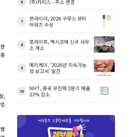
(주)카리스 - 주소 변경
6
썬라이더, 2026 구루스 뷰티
7
어워즈 수상
포라이프, 멕시코에 신규 사무
8
찰한
소 개소
 종
메리케이, ‘2026년 지속가능
9
성 보고서’ 발간
NHT, 중국 부진에 2분기 매출
10
23% 감소
장,
농업
못했