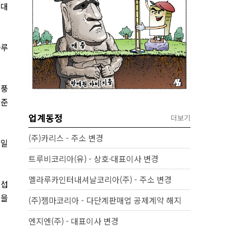
울대
하루
열풍
기준
업계동정
더보기
(주)카리스 - 주소 변경
 일
트루비코리아(유) - 상호·대표이사 변경
멜라루카인터내셔날코리아(주) - 주소 변경
 섭
점을
(주)젬마코리아 - 다단계판매업 공제계약 해지
엔지엔(주) - 대표이사 변경