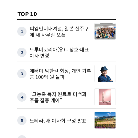
TOP 10
피엠인터내셔널, 일본 신주쿠
1
에 새 사무실 오픈
트루비코리아(유) - 상호·대표
2
이사 변경
애터미 박한길 회장, 개인 기부
3
금 100억 원 돌파
“고농축 독자 원료로 미백과
4
주름 집중 케어”
도테라, 새 이사회 구성 발표
5