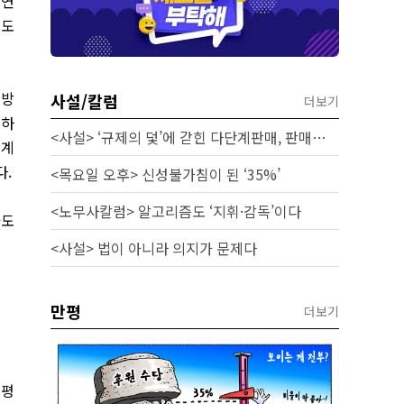
 연
뢰도
 방
사설/칼럼
더보기
용하
<사설> ‘규제의 덫’에 갇힌 다단계판매, 판매원 보호 시급하다
통계
다.
<목요일 오후> 신성불가침이 된 ‘35%’
<노무사칼럼> 알고리즘도 ‘지휘·감독’이다
가도
<사설> 법이 아니라 의지가 문제다
만평
더보기
벨평