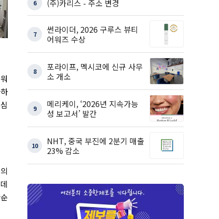
(주)카리스 - 주소 변경
6
썬라이더, 2026 구루스 뷰티
7
어워즈 수상
포라이프, 멕시코에 신규 사무
8
소 개소
 워
사하
메리케이, ‘2026년 지속가능
 심
9
성 보고서’ 발간
NHT, 중국 부진에 2분기 매출
10
23% 감소
심의
 데
단순