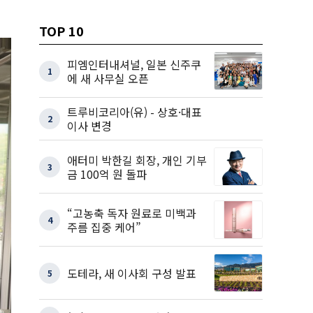
TOP 10
피엠인터내셔널, 일본 신주쿠
1
에 새 사무실 오픈
트루비코리아(유) - 상호·대표
2
이사 변경
애터미 박한길 회장, 개인 기부
3
금 100억 원 돌파
“고농축 독자 원료로 미백과
4
주름 집중 케어”
도테라, 새 이사회 구성 발표
5