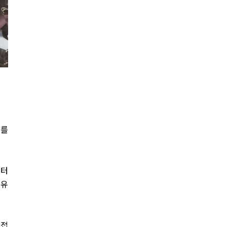
조를
 터
치유
 접