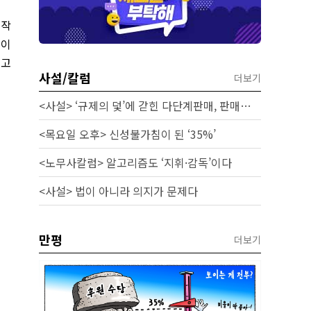
시작
높이
 고
사설/칼럼
더보기
<사설> ‘규제의 덫’에 갇힌 다단계판매, 판매원 보호 시급하다
<목요일 오후> 신성불가침이 된 ‘35%’
<노무사칼럼> 알고리즘도 ‘지휘·감독’이다
<사설> 법이 아니라 의지가 문제다
만평
더보기