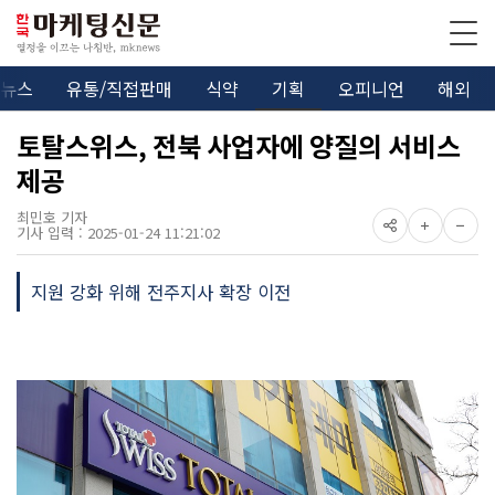
뉴스
유통/직접판매
식약
기획
오피니언
해외
토탈스위스, 전북 사업자에 양질의 서비스
제공
최민호 기자
기사 입력 : 2025-01-24 11:21:02
지원 강화 위해 전주지사 확장 이전