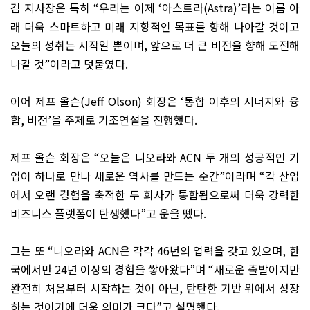
김 지사장은 특히
“
우리는 이제
‘
아스트라
(Astra)’
라는 이름 아
래 더욱 스마트하고 미래 지향적인 목표를 향해 나아갈 것이고
오늘의 성취는 시작일 뿐이며
,
앞으로 더 큰 비전을 향해 도전해
나갈 것
”
이라고 덧붙였다
.
이어 제프 올슨
(Jeff Olson)
회장은
‘
통합 이후의 시너지와 융
합
,
비전
’
을 주제로 기조연설을 진행했다
.
제프 올슨 회장은
“
오늘은 니오라와
ACN
두 개의 성공적인 기
업이 하나로 만나 새로운 역사를 만드는 순간
”
이라며
“
각 산업
에서 오랜 경험을 축적한 두 회사가 통합됨으로써 더욱 강력한
비즈니스 플랫폼이 탄생했다
”
고 운을 뗐다
.
그는 또
“
니오라와
ACN
은 각각
46
년의 업력을 갖고 있으며
,
한
국에서만
24
년 이상의 경험을 쌓아왔다
”
며
“
새로운 출발이지만
완전히 처음부터 시작하는 것이 아닌
,
탄탄한 기반 위에서 성장
하는 것이기에 더욱 의미가 크다
”
고 설명했다
.