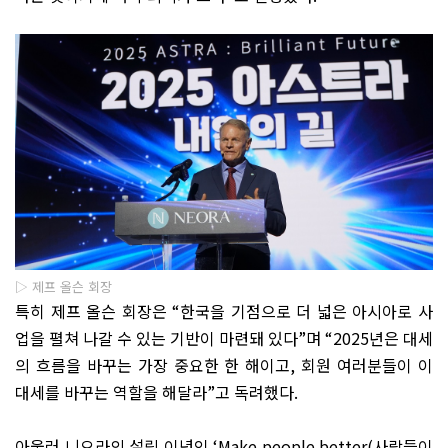
▷ 제프 올슨 회장
특히 제프 올슨 회장은
“
한국을 기점으로 더 넓은 아시아로 사
업을 펼쳐 나갈 수 있는 기반이 마련돼 있다
”
며
“2025
년은 대세
의 흐름을 바꾸는 가장 중요한 한 해이고
,
회원 여러분들이 이
대세를 바꾸는 역할을 해달라
”
고 독려했다
.
아울러 니오라의 설립 이념인
‘Make people better(
사람들이