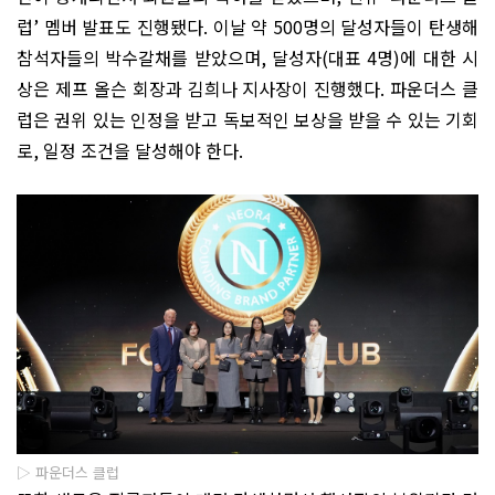
럽
’
멤버 발표도 진행됐다
.
이날 약
500
명의 달성자들이 탄생해
참석자들의 박수갈채를 받았으며
,
달성자
(
대표
4
명
)
에 대한 시
상은 제프 올슨 회장과 김희나 지사장이 진행했다
.
파운더스 클
럽은 권위 있는 인정을 받고 독보적인 보상을 받을 수 있는 기회
로
,
일정 조건을 달성해야 한다
.
▷ 파운더스 클럽