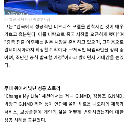
▷ 앨런 국제 담당 총괄부사장
그는
“
한국에서 성공적인 비즈니스 모델을 안착시킨 것이 매우
기쁘고 흥분된다
.
이를 바탕으로 중국 시장을 오픈하게 됐다
”
며
“
중국 진출 이후에는 일본 시장을 준비하고 있으며
,
그다음으로
말레이시아까지 확장할 계획이다
.
구체적인 타임라인을 정리 중
이며
,
조만간 공식 발표할 예정
”
이라고 밝히면서 기대감을 높였
다
.
무대 위에서 빛난 성공 스토리
‘Change My Life’
세션에서는 제니
G.NMD,
김봉조
G.NMD,
박창구
G.NMD
리더 등이 연단에 올라 새로운 니오라의 제품과
서비스
,
보상플랜이 개인의 삶을 어떻게 변화시켰는지에 대한
성공 사례를 공유했다
.