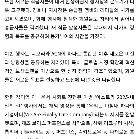
또한 새로운 직급자들이 대거 탄생하면서 행사장의 분위기가 더
욱 고무됐다
.
김희나 지사장은 승급한 멤버와 리더들의 사기를
고취시켰으며
,
함께 행사에 참석한 회원들도 자리에서 일어나
승급자들을 격려했다
.
새 직급 달성자들은 무대에서 각자의 경
험과 목표를 공유하며 동기부여의 시간을 가졌다
.
이번 행사는 니오라와
ACN
이 하나로 통합된 이후 새로운 비전
과 방향성을 공유하는 자리였다
.
특히
,
글로벌 시장 확장과 혁신
적인 보상플랜을 기반으로 한 성장 전략이 강조되었으며
,
회원
들은 새로운 목표를 설정하고 도전에 나설 것을 다짐했다
.
한편 김미영 아나운서 사회로 진행된 이번
‘
아스트라
2025-
내
일의 길
’
행사에서는 개막 영상을 통해
‘
우리는 마침내 하나의
기업이다
(We Are Finally One Company)’
라는 메시지를 전달
했으며
,
재즈 브라스 퍼포먼스를 시작으로
,
상위 리크루터 시상
,
톱리더 캔들라이트 낭독 퍼포먼스
,
럭키드로우 등 다채로운 프