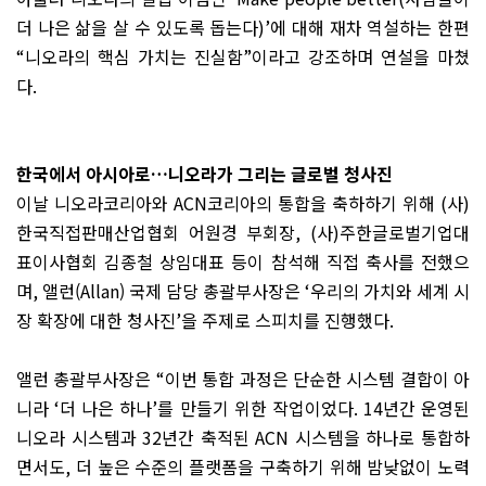
더 나은 삶을 살 수 있도록 돕는다
)’
에 대해 재차 역설하는 한편
“
니오라의 핵심 가치는 진실함
”
이라고 강조하며 연설을 마쳤
다
.
한국에서 아시아로
…
니오라가 그리는 글로벌 청사진
이날 니오라코리아와
ACN
코리아의 통합을 축하하기 위해
(
사
)
한국직접판매산업협회 어원경 부회장
, (
사
)
주한글로벌기업대
표이사협회
김종철
상임대표 등이 참석해 직접 축사를 전했으
며
,
앨런(Allan) 국제 담당 총괄부사장은
‘
우리의 가치와 세계 시
장 확장에 대한 청사진
’
을 주제로 스피치를 진행했다
.
앨런 총괄부사장은
“
이번 통합 과정은 단순한 시스템 결합이 아
니라
‘
더 나은 하나
’
를 만들기 위한 작업이었다
. 14
년간 운영된
니오라 시스템과
32
년간 축적된
ACN
시스템을 하나로 통합하
면서도
,
더 높은 수준의 플랫폼을 구축하기 위해 밤낮없이 노력