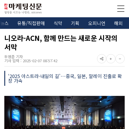
뉴스
유통/직접판매
식약
기획
오피니언
해외
니오라-ACN, 함께 만드는 새로운 시작의
서막
두영준 기자
기사 입력 : 2025-02-07 08:57:42
‘2025 아스트라-내일의 길’…중국, 일본, 말레이 진출로 확
장 가속