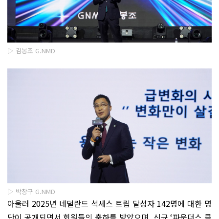
▷ 김봉조 G.NMD
▷ 박창구 G.NMD
아울러
2025
년 네덜란드 석세스 트립 달성자
142
명에 대한 명
단이 공개되면서 회원들의 축하를 받았으며
,
신규
‘
파운더스 클