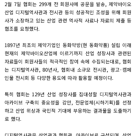
2
월
7
일 협회는
299
개 전 회원사에 공문을 발송
,
제약바이오
산업 디지털역사관과 전시관 등의 성공적인 조성을 위해 회원
사가 소장하고 있는 산업 관련 역사적 사료나 자료의 제출 등
협조를 요청했다
.
1897
년 최초의 제약기업인 동화약방
(
현 동화약품
)
설립 이래
현재의 제약바이오산업에 이르기까지 산업 성장사과 관련된
자료들이 회원사들의 적극적인 참여 속에 수집되는대로
,
협회
는 디지털역사관
, 80
년사
,
협회내 소규모 전시관
,
광고
·
캠페
인물 전시회 등 다양한 용도에 따라 활용할 예정이다
.
특히 협회는
129
년 산업 성장사를 집대성할 디지털역사관과
아카이브 구축의 중요성을 감안
,
전문업체
(
시하기획
)
를 선정
하고 산업 위상과 국민적 기대에 부응하는 결과물을 도출하기
로 했다
.
디지털역사관은 산업관과 협회관
,
아카이브로 구성되며
,
산업