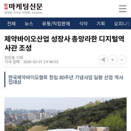
전체
뉴스
유통/직접판매
식약
기획
오피니
제약바이오산업 성장사 총망라한 디지털역
사관 조성
최민호 기자
기사 입력 : 2025-02-07 14:46:02
한국제약바이오협회 창립 80주년 기념사업 일환 산업 역사
집대성