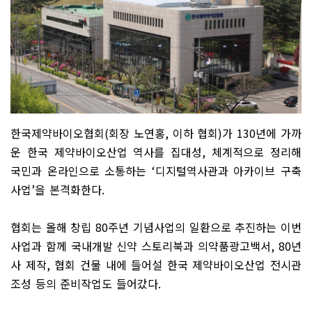
한국제약바이오협회
(
회장 노연홍
,
이하 협회
)
가
130
년에 가까
운 한국 제약바이오산업 역사를 집대성
,
체계적으로 정리해
국민과 온라인으로 소통하는
‘
디지털역사관과 아카이브 구축
사업
’
을 본격화한다
.
협회는 올해 창립
80
주년 기념사업의 일환으로 추진하는 이번
사업과 함께 국내개발 신약 스토리북과 의약품광고백서
, 80
년
사 제작
,
협회 건물 내에 들어설 한국 제약바이오산업 전시관
조성 등의 준비작업도 들어갔다
.