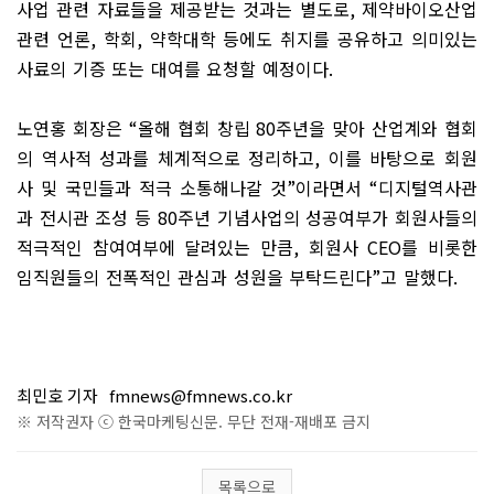
사업 관련 자료들을 제공받는 것과는 별도로
,
제약바이오산업
관련 언론
,
학회
,
약학대학 등에도 취지를 공유하고 의미있는
사료의 기증 또는 대여를 요청할 예정이다
.
노연홍 회장은
“
올해 협회 창립
80
주년을 맞아 산업계와 협회
의 역사적 성과를 체계적으로 정리하고
,
이를 바탕으로 회원
사 및 국민들과 적극 소통해나갈 것
”
이라면서
“
디지털역사관
과 전시관 조성 등
80
주년 기념사업의 성공여부가 회원사들의
적극적인 참여여부에 달려있는 만큼
,
회원사
CEO
를 비롯한
임직원들의 전폭적인 관심과 성원을 부탁드린다
”
고 말했다
.
최민호 기자
fmnews@fmnews.co.kr
※ 저작권자 ⓒ 한국마케팅신문. 무단 전재-재배포 금지
목록으로