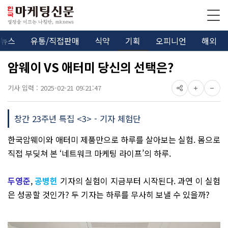
뉴스
유통/직접판매
식약
기획
오피니언
해외
암웨이 VS 애터미 당신의 선택은?
기사 입력 : 2025-02-21 09:21:47
창간 23주년 특집 <3> - 기자 체험단
한국암웨이와 애터미 제품만으로 하루를 살아보는 실험. 몸으로
직접 부딪쳐 본 ‘네트워크 마케팅 라이프’의 하루.
두영준
,
공병헌
기자의 실험이 지금부터 시작된다. 과연 이 실험
은 성공할 것인가? 두 기자는 하루를 무사히 보낼 수 있을까?