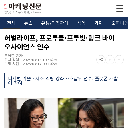
전체
뉴스
유통/직접판매
식약
기획
오피니
허벌라이프, 프로투콜·프루빗·링크 바이
오사이언스 인수
두영준 기자
기사 입력 : 2025-03-14 10:56:28
수정 시간 : 2026-03-17 09:10:58
디지털 기술‧제조 역량 강화…호날두 선수, 플랫폼 개발
에 참여