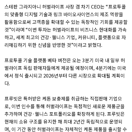
스테판 그라지아니 허벌라이프 사장 겸 차기
CEO
는
“
프로투콜
의 맞춤형 디지털 기술과 링크 바이오사이언스의 제조 역량을
활용함으로써 고객층을 확대할 수 있는 독창적인 기회를 제공할
것
”
이라며
“
이번 투자는 허벌라이프의 비즈니스 현대화를 가속
하고
,
세계 최고의 건강
·
웰니스 기업
,
커뮤니티
,
플랫폼으로 자
리매김하기 위한 신념을 반영한 것
”
이라고 밝혔다
.
프로투콜 기술 플랫폼 베타 버전은 오는
3
분기 미국 내 일부 허
벌라이프 독립 판매자들에게 제공될 예정이며
, 4
분기에는 미국
에서 정식 출시되고
2026
년부터 다른 시장으로 확대될 계획이
다
.
프루빗은 특허받은 케톤 보충제를 취급하는 직접판매 기업으
로
,
이번 인수를 통해 허벌라이프는 독점적인 새로운 제품군을
추가하며 건강
·
웰니스 포트폴리오를 확장하게 된다
.
프루빗은
현재의 소유 구조를 유지한 채 최대
2
년간 독립적으로 운영되
며
,
이 기간 동안 허벌라이프는 자체적인 케톤 제품을 출시할 수