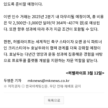
있도록 준비할 예정이다
.
이번 인수 거래는
2025
년
2
분기 내 마무리될 예정이며
,
총 비용
은 약
2,500
만
~3,000
만 달러
(
약
364
억
~437
억 원
)
로 예상된
다
.
또한 향후 성과에 따라 추가 지급 조건이 포함될 수 있다
.
한편
,
허벌라이프는 세계적인 축구 스타이자 오랜 공식 파트너
인 크리스티아누 호날두
와의 협력 관계를 더욱 강화할 예정이
다
.
호날두는 다년간 영양과 운동 성과에 집중해온 경험을 바탕
으로 프로투콜 플랫폼 개발을 지원하는 자문 역할을 맡는다
.
<
허벌라이프
3
월
12
일
>
두영준 기자
mknews@mknews.co.kr
※ 저작권자 ⓒ 한국마케팅신문. 무단 전재-재배포 금지
목록으로