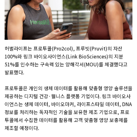
허벌라이프는 프로투콜
(Pro2col),
프루빗
(Pruvit)
의 자산
100%
와 링크 바이오사이언스
(Link BioSciences)
의 지분
51%
를 인수하는 구속력 있는 양해각서
(MOU)
를 체결했다고
발표했다
.
프로투콜은 개인의 생체 데이터를 활용해 맞춤형 영양 솔루션을
제공하는 디지털 건강
·
웰니스 플랫폼 기업이다
.
링크 바이오사
이언스는 생체 데이터
,
바이오마커
,
라이프스타일 데이터
, DNA
정보를 처리하는 독자적인 기술을 보유한 제조 기업으로
,
프로
투콜에서 수집한 데이터를 활용해 고객 맞춤형 영양 보충제를
제조할 예정이다
.