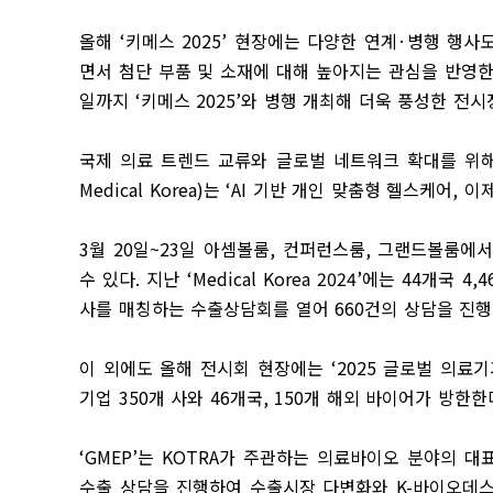
올해
‘
키메스
2025’
현장에는 다양한 연계
·
병행 행사
면서 첨단 부품 및 소재에 대해 높아지는 관심을 반영
일까지
‘
키메스
2025’
와 병행 개최해 더욱 풍성한 전
국제 의료 트렌드 교류와 글로벌 네트워크 확대를 위
Medical Korea)
는
‘AI
기반 개인 맞춤형 헬스케어
,
이제
3
월
20
일
~23
일 아셈볼룸
,
컨퍼런스룸
,
그랜드볼룸에서
수 있다
.
지난
‘Medical Korea 2024’
에는
44
개국
4,4
사를 매칭하는 수출상담회를 열어
660
건의 상담을 진행
이 외에도 올해 전시회 현장에는
‘2025
글로벌 의료기
기업
350
개 사와
46
개국
, 150
개 해외 바이어가 방한한
‘GMEP’
는
KOTRA
가 주관하는 의료바이오 분야의 대
수출 상담을 진행하여 수출시장 다변화와
K-
바이오데스