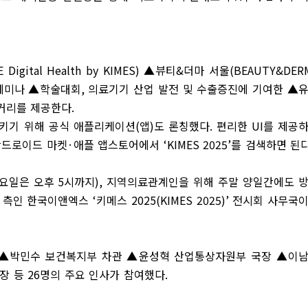
E Digital Health by KIMES)
▲
뷰티
&
더마 서울
(BEAUTY&DER
세미나
▲
학술대회
,
의료기기 산업 발전 및 수출증진에 기여한
▲
거리를 제공한다
.
시키기 위해 공식 애플리케이션
(
앱
)
도 론칭했다
.
편리한
UI
를 제공
안드로이드 마켓
·
애플 앱스토어에서
‘KIMES 2025’
를 검색하면 된
요일은 오후
5
시까지
),
지역의료관계인을 위해 주말 양일간에도 
최 측인 한국이앤엑스
‘
키메스
2025(KIMES 2025)’
전시회 사무국
▲
박민수 보건복지부 차관
▲
윤성혁 산업통상자원부 국장
▲
이
장 등
26
명의 주요 인사가 참여했다
.