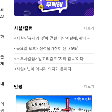
대되
 23
사설/칼럼
더보기
이하
<사설> ‘규제의 덫’에 갇힌 다단계판매, 판매원 보호 시급하다
<목요일 오후> 신성불가침이 된 ‘35%’
나볼
<노무사칼럼> 알고리즘도 ‘지휘·감독’이다
4
개
<사설> 법이 아니라 의지가 문제다
국내
만평
더보기
상의
지원