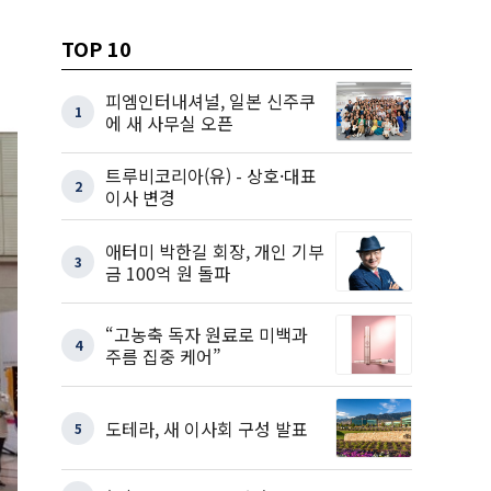
TOP 10
피엠인터내셔널, 일본 신주쿠
1
에 새 사무실 오픈
트루비코리아(유) - 상호·대표
2
이사 변경
애터미 박한길 회장, 개인 기부
3
금 100억 원 돌파
“고농축 독자 원료로 미백과
4
주름 집중 케어”
도테라, 새 이사회 구성 발표
5