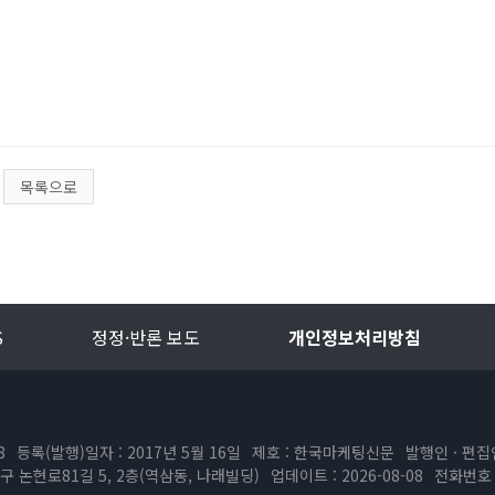
목록으로
S
정정·반론 보도
개인정보처리방침
8
등록(발행)일자 : 2017년 5월 16일
제호 : 한국마케팅신문
발행인 · 편집
구 논현로81길 5, 2층(역삼동, 나래빌딩)
업데이트 : 2026-08-08
전화번호 :