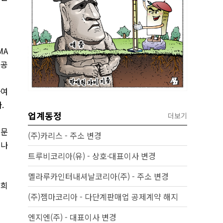
MA
유공
하여
다
.
업계동정
더보기
방문
(주)카리스 - 주소 변경
이나
트루비코리아(유) - 상호·대표이사 변경
멜라루카인터내셔날코리아(주) - 주소 변경
남희
(주)젬마코리아 - 다단계판매업 공제계약 해지
엔지엔(주) - 대표이사 변경