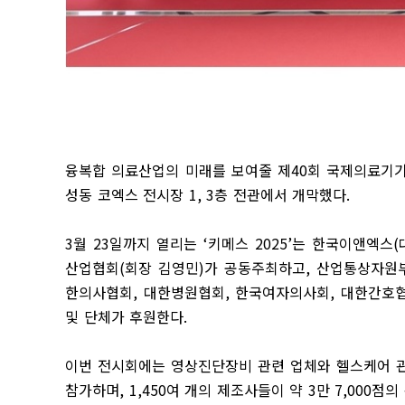
융복합 의료산업의 미래를 보여줄 제
40
회 국제의료기
성동 코엑스 전시장
1, 3
층 전관에서 개막했다
.
3
월
23
일까지 열리는
‘
키메스
2025’
는 한국이앤엑스
(
산업협회
(
회장 김영민
)
가 공동주최하고
,
산업통상자원
한의사협회
,
대한병원협회
,
한국여자의사회
,
대한간호
및 단체가 후원한다
.
이번 전시회에는 영상진단장비 관련 업체와 헬스케어 
참가하며
, 1,450
여 개의 제조사들이 약
3
만
7,000
점의