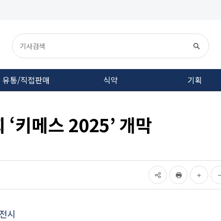
유통/직접판매
식약
기획
‘키메스 2025’ 개막
 전시