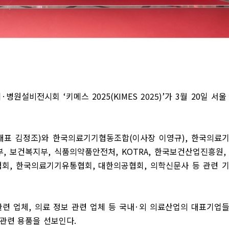
기
·
병원설비전시회
‘
키메스
2025(KIMES 2025)’
가
3
월
20
일 서울
대표 김정조
)
와 한국의료기기협동조합
(
이사장 이영규
),
한국의료
부
,
보건복지부
,
식품의약품안전처
, KOTRA,
한국보건산업진흥원
협회
,
한국의료기기유통협회
,
대한의공협회
,
의학신문사 등 관련 
관련 업체
,
의료 정보 관련 업체 등 국내
·
외 의료산업의 대표기업
 관련 용품을 선보인다
.