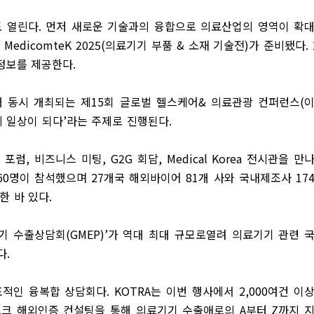
도 열린다
.
먼저 새로운 기술과의 융합으로 의료산업의 영역이 확
한
MedicomteK 2025(
의료기기 부품
&
소재 기술전
)
가 준비됐다
.
시정보를 제공한다
.
해 동시 개최되는 제
15
회 글로벌 헬스케어
&
의료관광 컨퍼런스
(
 일상이 되다
’
라는 주제로 진행된다
.
 포럼
,
비즈니스 미팅
, G2G
회담
, Medical Korea
전시관을 만
60
명이 참석했으며
27
개국 해외바이어
81
개 사와 국내제조사
17
한 바 있다
.
기 수출상담회
(GMEP)’
가 역대 최대 규모로열려 의료기기 관련 
다
.
표적인 융복합 상담회다
. KOTRA
는 이번 행사에서
2,000
여건 이
크 해외인증 컨설팅을 통해 의료기기 수출애로의
A
부터
Z
까지 