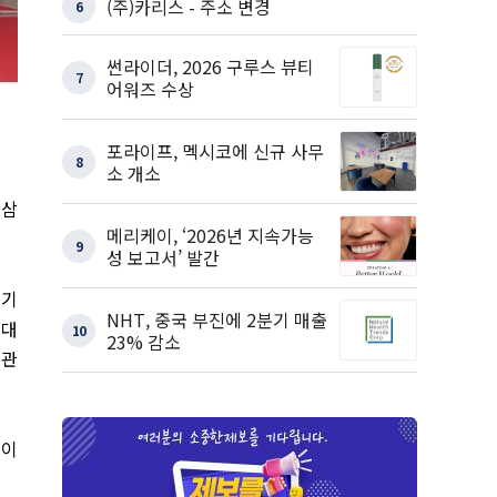
(주)카리스 - 주소 변경
6
썬라이더, 2026 구루스 뷰티
7
어워즈 수상
포라이프, 멕시코에 신규 사무
8
소 개소
 삼
메리케이, ‘2026년 지속가능
9
성 보고서’ 발간
기기
NHT, 중국 부진에 2분기 매출
,
대
10
23% 감소
기관
들이