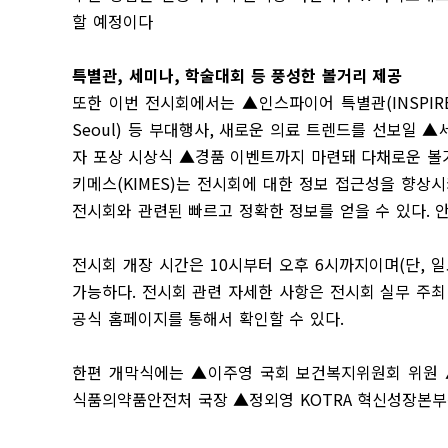
할 예정이다
특별관
,
세미나
,
학술대회 등 풍성한 볼거리 제공
또한 이번 전시회에서는
▲
인스파이어 특별관
(INSPIR
Seoul)
등 부대행사
,
새로운 의료 트렌드를 선보일
▲
자 포상 시상식
▲
경품 이벤트까지 마련돼 다채로운 볼
키메스
(KIMES)
는 전시회에 대한 정보 접근성을 향상
전시회와 관련된 빠르고 정확한 정보를 얻을 수 있다
.
전시회 개장 시간은
10
시부터 오후
6
시까지이며
(
단
,
일
가능하다
.
전시회 관련 자세한 사항은 전시회 실무 주
공식 홈페이지를 통해서 확인할 수 있다
.
한편 개막식에는
▲
이주영 국회 보건복지위원회 위원
식품의약품안전처 국장
▲
정외영
KOTRA
혁신성장본부