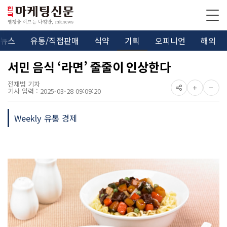
뉴스
유통/직접판매
식약
기획
오피니언
해외
서민 음식 ‘라면’ 줄줄이 인상한다
전재범 기자
기사 입력 : 2025-03-28 09:09:20
Weekly 유통 경제