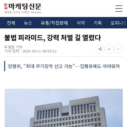
전체
뉴스
유통/직접판매
식약
기획
오피니
불법 피라미드, 강력 처벌 길 열렸다
두영준 기자
기사 입력 : 2025-04-11 08:55:52
양형위, “최대 무기징역 선고 가능”…집행유예도 어려워져