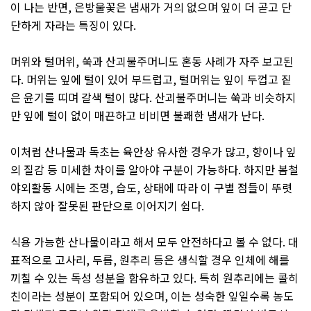
이 나는 반면
,
은방울꽃은 냄새가 거의 없으며 잎이 더 곧고 단
단하게 자라는 특징이 있다
.
머위와 털머위
,
쑥과 산괴불주머니도 혼동 사례가 자주 보고된
다
.
머위는 잎에 털이 있어 부드럽고
,
털머위는 잎이 두껍고 짙
은 윤기를 띠며 갈색 털이 많다
.
산괴불주머니는 쑥과 비슷하지
만 잎에 털이 없이 매끈하고 비비면 불쾌한 냄새가 난다
.
이처럼 산나물과 독초는 육안상 유사한 경우가 많고
,
향이나 잎
의 질감 등 미세한 차이를 알아야 구분이 가능하다
.
하지만 봄철
야외활동 시에는 조명
,
습도
,
상태에 따라 이 구별 점들이 뚜렷
하지 않아 잘못된 판단으로 이어지기 쉽다
.
식용 가능한 산나물이라고 해서 모두 안전하다고 볼 수 없다
.
대
표적으로 고사리
,
두릅
,
원추리 등은 생식할 경우 인체에 해를
끼칠 수 있는 독성 성분을 함유하고 있다
.
특히 원추리에는 콜히
친이라는 성분이 포함되어 있으며
,
이는 성숙한 잎일수록 농도