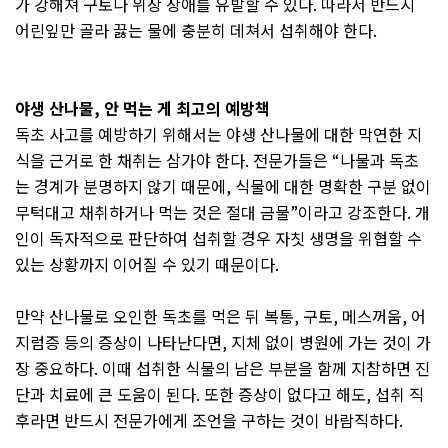
가 강해져 구토나 위장 장애를 유발할 수 있다
.
따라서 반드시
어린잎만 골라 끓는 물에 충분히 데쳐서 섭취해야 한다
.
야생 산나물
,
안 먹는 게 최고의 예방책
독초 사고를 예방하기 위해서는 야생 산나물에 대한 막연한 지
식을 근거로 한 채취는 삼가야 한다
.
전문가들은
“
나물과 독초
는 경계가 분명하지 않기 때문에
,
식물에 대한 명확한 구분 없이
무턱대고 채취하거나 먹는 것은 절대 금물
”
이라고 강조한다
.
개
인이 독자적으로 판단하여 섭취할 경우 자칫 생명을 위협할 수
있는 상황까지 이어질 수 있기 때문이다
.
만약 산나물로 오인한 독초를 먹은 뒤 복통
,
구토
,
메스꺼움
,
어
지럼증 등의 증상이 나타난다면
,
지체 없이 병원에 가는 것이 가
장 중요하다
.
이때 섭취한 식물의 남은 부분을 함께 지참하면 진
단과 치료에 큰 도움이 된다
.
또한 증상이 없다고 해도
,
섭취 직
후라면 반드시 전문가에게 조언을 구하는 것이 바람직하다
.