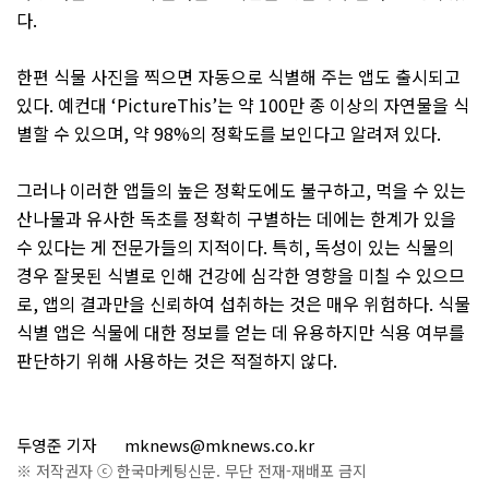
다
.
한편 식물 사진을 찍으면 자동으로 식별해 주는 앱도 출시되고
있다
.
예컨대
‘PictureThis’
는 약
100
만 종 이상의 자연물을 식
별할 수 있으며
,
약
98%
의 정확도를 보인다고 알려져 있다
.
그러나 이러한 앱들의 높은 정확도에도 불구하고
,
먹을 수 있는
산나물과 유사한 독초를 정확히 구별하는 데에는 한계가 있을
수 있다는 게 전문가들의 지적이다
.
특히
,
독성이 있는 식물의
경우 잘못된 식별로 인해 건강에 심각한 영향을 미칠 수 있으므
로
,
앱의 결과만을 신뢰하여 섭취하는 것은 매우 위험하다
.
식물
식별 앱은 식물에 대한 정보를 얻는 데 유용하지만 식용 여부를
판단하기 위해 사용하는 것은 적절하지 않다
.
두영준 기자
mknews@mknews.co.kr
※ 저작권자 ⓒ 한국마케팅신문. 무단 전재-재배포 금지