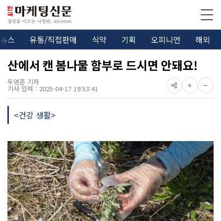
뉴스
유통/직접판매
식약
기획
오피니언
해외
산에서 캔 봄나물 함부로 드시면 안돼요!
두영준 기자
기사 입력 : 2025-04-17 19:53:41
<건강 생활>