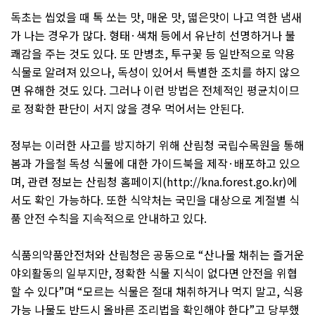
독초는 씹었을 때 톡 쏘는 맛
,
매운 맛
,
떫은맛이 나고 역한 냄새
가 나는 경우가 많다
.
형태
·
색채 등에서 유난히 선명하거나 불
쾌감을 주는 것도 있다
.
또 만병초
,
투구꽃 등 일반적으로 약용
식물로 알려져 있으나
,
독성이 있어서 특별한 조치를 하지 않으
면 유해한 것도 있다
.
그러나 이런 방법은 전체적인 평균치이므
로 정확한 판단이 서지 않을 경우 먹어서는 안된다
.
정부는 이러한 사고를 방지하기 위해 산림청 국립수목원을 통해
봄과 가을철 독성 식물에 대한 가이드북을 제작
·
배포하고 있으
며
,
관련 정보는 산림청 홈페이지
(
http://kna.forest.go.kr
)
에
서도 확인 가능하다
.
또한 식약처는 국민을 대상으로 계절별 식
품 안전 수칙을 지속적으로 안내하고 있다
.
식품의약품안전처와 산림청은 공동으로
“
산나물 채취는 즐거운
야외활동의 일부지만
,
정확한 식물 지식이 없다면 안전을 위협
할 수 있다
”
며
“
모르는 식물은 절대 채취하거나 먹지 말고
,
식용
가능 나물도 반드시 올바른 조리법을 확인해야 한다
”
고 당부했