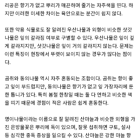
리공은 향기가 없고 뿌리가 매끈하며 줄기는 자주색을 띤다
.
하
지만 이러한 미세한 차이는 육안으로는 분간이 쉽지 않다
.
또한 약용 식물로도 잘 알려진 우산나물과 외형이 비슷한 삿갓
나물은 잎의 갈라짐 여부로 구별할 수 있다
.
우산나물은 잎이 깊
게 갈라지지만
,
삿갓나물은 잎이 거의 갈라지지 않는다
.
문제는
이런 특징이 현장에서 뚜렷이 보이지 않는 경우가 많다는 점이
다
.
곰취와 동의나물 역시 자주 혼동되는 조합이다
.
곰취는 향이 좋
고 잎이 부드럽지만
,
동의나물은 향기가 없고 잎 가장자리에 둔
한 톱니가 있다
.
특히 봄철 한창일 때는 둘 다 연하고 비슷한 색
을 띠기 때문에 경험이 적은 사람은 쉽게 혼동한다
.
명이나물이라는 이름으로 잘 알려진 산마늘과 비슷한 외형을 가
진 은방울꽃은 뿌리에 독이 있으며
,
잘못 섭취하면 구토
,
설사
등 심각한 중독 증상을 일으킬 수 있다
.
산마늘은 강한 마늘 향