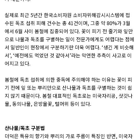
실제로 최근
5
년간 한국소비자원 소비자위해감시시스템에 접
수된 독초 섭취 피해 건수는 총
41
건이며
,
그중 약
80%
가
3
월
에서
6
월 사이 봄철에 집중되어 있다
.
꽃이 피기 전 줄기와 잎만
으로 나물과 독초를 구별하는 일이 전문가에게도 어렵다는 점에
서 일반인이 현장에서 구분하기란 더욱 어렵다
. ‘
생긴 게 비슷해
서
’, ‘
예전에도 먹었던 것 같아서
’
라는 막연한 추측이 사고로 이
어지고 있다
.
봄철에 독초 섭취에 의한 중독에 주의해야 하는 이유는 꽃이 피
기 전에 잎 또는 뿌리만으로 산나물과 독초를 구별하는 것이 쉽
지 않기 때문이다
.
봄철 대표적인 독초로는 미국자리공
,
삿갓나
물
,
동의나물
,
은방울꽃
,
털머위 등이 있다
.
산나물
/
독초 구분법
더덕은 특유의 향기와 뿌리의 가로 주름이 특징인 반면
,
미국자