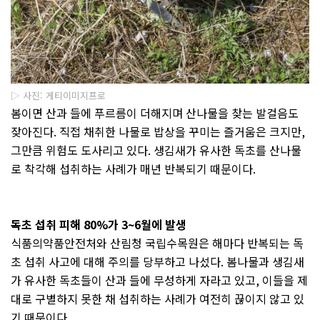
▷ 사진: 게티이미지프로
봄이면 산과 들에 푸르름이 더해지며 산나물을 찾는 발걸음도
잦아진다
.
직접 채취한 나물로 밥상을 꾸미는 즐거움은 크지만
,
그만큼 위험도 도사리고 있다
.
생김새가 유사한 독초를 산나물
로 착각해 섭취하는 사례가 매년 반복되기 때문이다
.
독초 섭취 피해
80%
가
3~6
월에 발생
식품의약품안전처와 산림청 국립수목원은 해마다 반복되는 독
초 섭취 사고에 대해 주의를 당부하고 나섰다
.
봄나물과 생김새
가 유사한 독초들이 산과 들에 무성하게 자라고 있고
,
이들을 제
대로 구별하지 못한 채 섭취하는 사례가 여전히 끊이지 않고 있
기 때문이다
.