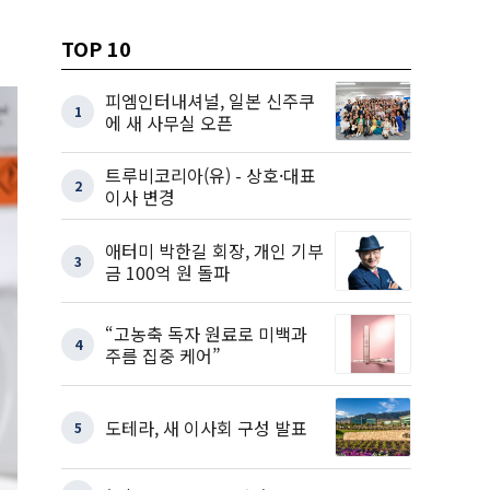
TOP 10
피엠인터내셔널, 일본 신주쿠
1
에 새 사무실 오픈
트루비코리아(유) - 상호·대표
2
이사 변경
애터미 박한길 회장, 개인 기부
3
금 100억 원 돌파
“고농축 독자 원료로 미백과
4
주름 집중 케어”
도테라, 새 이사회 구성 발표
5