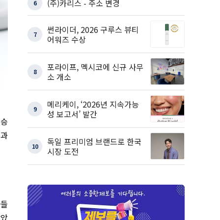
(주)카리스 - 주소 변경
6
썬라이더, 2026 구루스 뷰티
7
어워즈 수상
포라이프, 멕시코에 신규 사무
8
소 개소
메리케이, ‘2026년 지속가능
9
성 보고서’ 발간
상승
효과
독일 프리미엄 브랜드로 한국
10
시장 도전
자들
받았