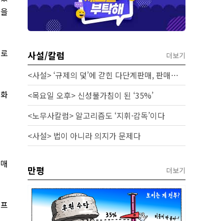
향을
새로
사설/칼럼
더보기
<사설> ‘규제의 덫’에 갇힌 다단계판매, 판매원 보호 시급하다
강화
<목요일 오후> 신성불가침이 된 ‘35%’
<노무사칼럼> 알고리즘도 ‘지휘·감독’이다
<사설> 법이 아니라 의지가 문제다
 매
만평
더보기
 프