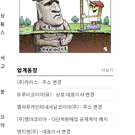
대상
선됨
러스
나서
”고
업계동정
더보기
(주)카리스 - 주소 변경
성분
트루비코리아(유) - 상호·대표이사 변경
멜라루카인터내셔날코리아(주) - 주소 변경
됐으
(주)젬마코리아 - 다단계판매업 공제계약 해지
 약
엔지엔(주) - 대표이사 변경