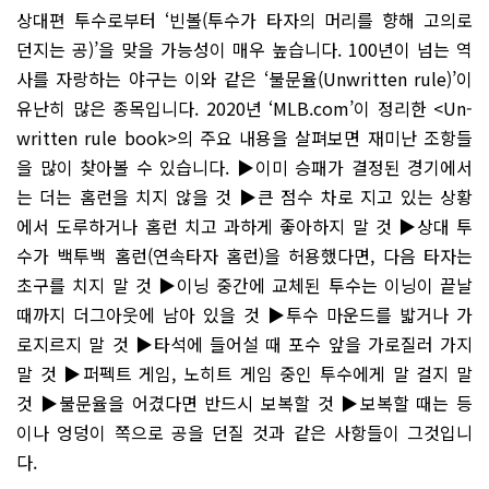
상대편 투수로부터 ‘빈볼(투수가 타자의 머리를 향해 고의로
던지는 공)’을 맞을 가능성이 매우 높습니다. 100년이 넘는 역
사를 자랑하는 야구는 이와 같은 ‘불문율(Unwritten rule)’이
유난히 많은 종목입니다. 2020년 ‘MLB.com’이 정리한 <Un­
written rule book>의 주요 내용을 살펴보면 재미난 조항들
을 많이 찾아볼 수 있습니다. ▶이미 승패가 결정된 경기에서
는 더는 홈런을 치지 않을 것 ▶큰 점수 차로 지고 있는 상황
에서 도루하거나 홈런 치고 과하게 좋아하지 말 것 ▶상대 투
수가 백투백 홈런(연속타자 홈런)을 허용했다면, 다음 타자는
초구를 치지 말 것 ▶이닝 중간에 교체된 투수는 이닝이 끝날
때까지 더그아웃에 남아 있을 것 ▶투수 마운드를 밟거나 가
로지르지 말 것 ▶타석에 들어설 때 포수 앞을 가로질러 가지
말 것 ▶퍼펙트 게임, 노히트 게임 중인 투수에게 말 걸지 말
것 ▶불문율을 어겼다면 반드시 보복할 것 ▶보복할 때는 등
이나 엉덩이 쪽으로 공을 던질 것과 같은 사항들이 그것입니
다.