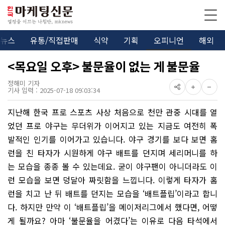
뉴스
유통/직접판매
식약
기획
오피니언
해외
<목요일 오후> 불문율이 없는 게 불문율
정해미 기자
기사 입력 : 2025-07-18 09:03:34
지난해 한국 프로 스포츠 사상 처음으로 천만 관중 시대를 열
었던 프로 야구는 무더위가 이어지고 있는 지금도 여전히 폭
발적인 인기를 이어가고 있습니다. 야구 경기를 보다 보면 홈
런을 친 타자가 시원하게 야구 배트를 던지며 세리머니를 하
는 모습을 종종 볼 수 있는데요. 굳이 야구팬이 아니더라도 이
런 모습을 보면 덩달아 짜릿함을 느낍니다. 이렇게 타자가 홈
런을 치고 난 뒤 배트를 던지는 모습을 ‘배트플립’이라고 합니
다. 하지만 만약 이 ‘배트플립’을 메이저리그에서 했다면, 어떻
게 될까요? 아마 ‘불문율을 어겼다’는 이유로 다음 타석에서