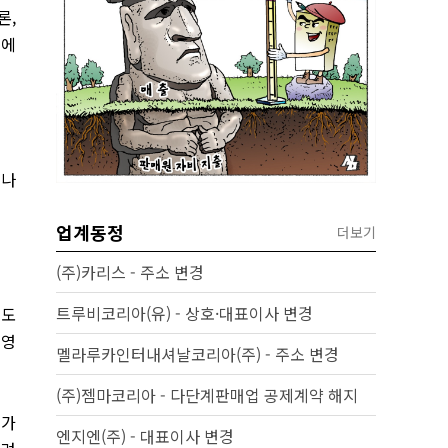
론,
식에
 나
업계동정
더보기
(주)카리스 - 주소 변경
트루비코리아(유) - 상호·대표이사 변경
년도
 영
멜라루카인터내셔날코리아(주) - 주소 변경
(주)젬마코리아 - 다단계판매업 공제계약 해지
평가
엔지엔(주) - 대표이사 변경