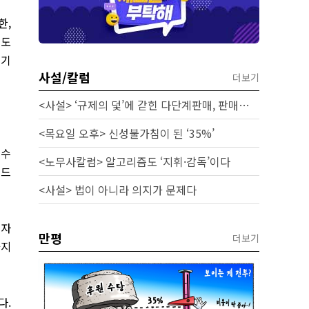
한,
우도
 기
사설/칼럼
더보기
<사설> ‘규제의 덫’에 갇힌 다단계판매, 판매원 보호 시급하다
<목요일 오후> 신성불가침이 된 ‘35%’
 수
<노무사칼럼> 알고리즘도 ‘지휘·감독’이다
미드
<사설> 법이 아니라 의지가 문제다
일자
만평
더보기
가지
다.