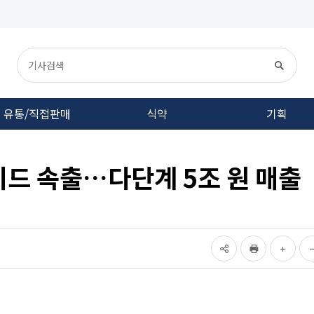
유통/직접판매
식약
기획
미드 속출…다단계 5조 원 매출