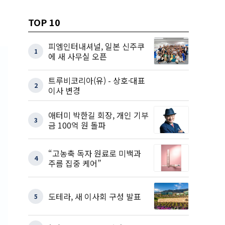
TOP 10
피엠인터내셔널, 일본 신주쿠
1
에 새 사무실 오픈
트루비코리아(유) - 상호·대표
2
이사 변경
애터미 박한길 회장, 개인 기부
3
금 100억 원 돌파
“고농축 독자 원료로 미백과
4
주름 집중 케어”
도테라, 새 이사회 구성 발표
5