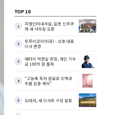
TOP 10
피엠인터내셔널, 일본 신주쿠
1
에 새 사무실 오픈
트루비코리아(유) - 상호·대표
2
이사 변경
애터미 박한길 회장, 개인 기부
3
금 100억 원 돌파
“고농축 독자 원료로 미백과
4
주름 집중 케어”
도테라, 새 이사회 구성 발표
5