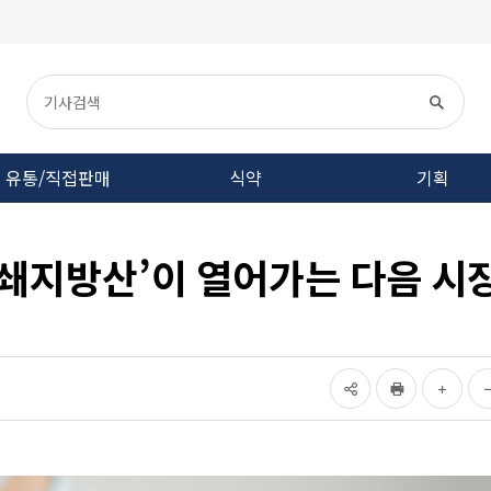
유통/직접판매
식약
기획
단쇄지방산’이 열어가는 다음 시