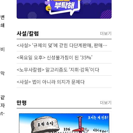
배변
단쇄
사설/칼럼
더보기
<사설> ‘규제의 덫’에 갇힌 다단계판매, 판매원 보호 시급하다
소비
<목요일 오후> 신성불가침이 된 ‘35%’
<노무사칼럼> 알고리즘도 ‘지휘·감독’이다
점막
<사설> 법이 아니라 의지가 문제다
 같
만평
더보기
 자
t-