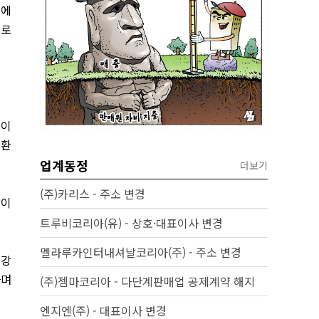
거에
트로
 이
 환
업계동정
더보기
(주)카리스 - 주소 변경
량이
트루비코리아(유) - 상호·대표이사 변경
멜라루카인터내셔날코리아(주) - 주소 변경
건강
라며
(주)젬마코리아 - 다단계판매업 공제계약 해지
엔지엔(주) - 대표이사 변경