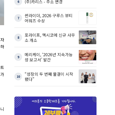
(주)카리스 - 주소 변경
6
썬라이더, 2026 구루스 뷰티
7
어워즈 수상
포라이프, 멕시코에 신규 사무
8
비자
소 개소
동하
메리케이, ‘2026년 지속가능
9
성 보고서’ 발간
세트
“성장의 두 번째 물결이 시작
과가
10
됐다”
아니